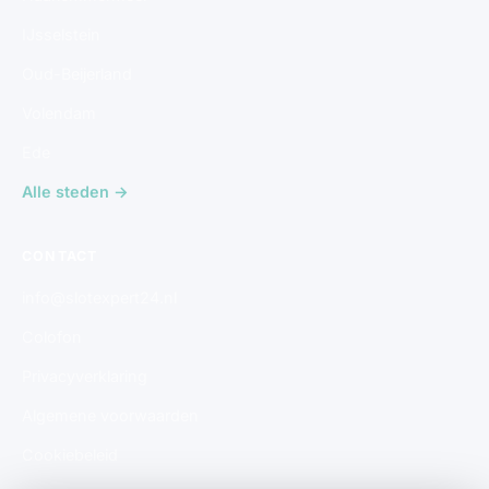
IJsselstein
Oud-Beijerland
Volendam
Ede
Alle steden →
CONTACT
info@slotexpert24.nl
Colofon
Privacyverklaring
Algemene voorwaarden
Cookiebeleid