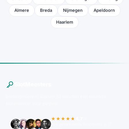
Almere
Breda
Nijmegen
Apeldoorn
Haarlem
SlotMeesters
Buitengesloten? Binnen 30 minuten een erkende
slotenmaker voor de deur.
4.7
★★★★★
/5
455 geverifieerde aanbieders in 77