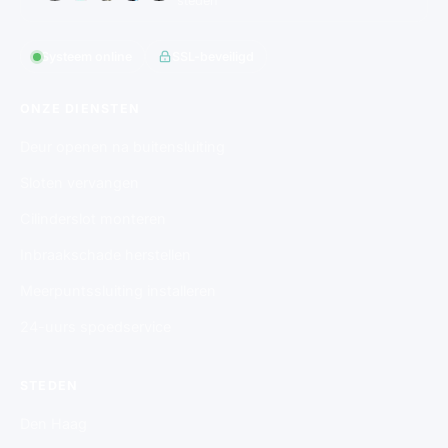
steden
Systeem online
SSL-beveiligd
ONZE DIENSTEN
Deur openen na buitensluiting
Sloten vervangen
Cilinderslot monteren
Inbraakschade herstellen
Meerpuntssluiting installeren
24-uurs spoedservice
STEDEN
Den Haag