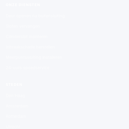
ONZE DIENSTEN
Deur openen na buitensluiting
Sloten vervangen
Cilinderslot monteren
Inbraakschade herstellen
Meerpuntssluiting installeren
24-uurs spoedservice
STEDEN
Den Haag
Amsterdam
Rotterdam
Utrecht