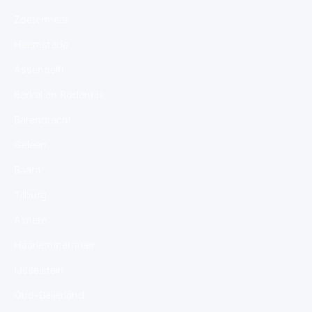
Zoetermeer
Heemstede
Assendelft
Berkel en Rodenrijs
Barendrecht
Geleen
Baarn
Tilburg
Almere
Haarlemmermeer
IJsselstein
Oud-Beijerland