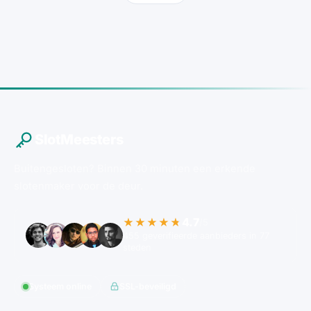
SlotMeesters
Buitengesloten? Binnen 30 minuten een erkende
slotenmaker voor de deur.
4.7
★★★★★
/5
455 geverifieerde aanbieders in 77
steden
Systeem online
SSL-beveiligd