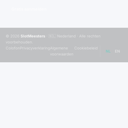
Gratis aanmelden
© 2026
SlotMeesters
· 🇳🇱 Nederland · Alle rechten
voorbehouden.
Colofon
Privacyverklaring
Algemene
Cookiebeleid
NL
EN
voorwaarden