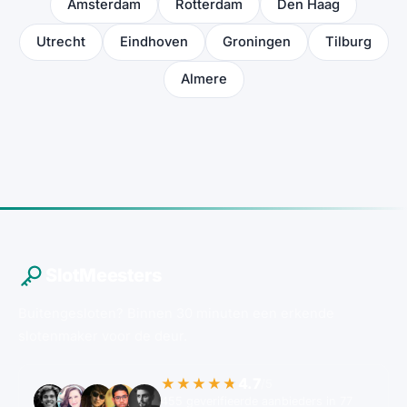
Amsterdam
Rotterdam
Den Haag
Utrecht
Eindhoven
Groningen
Tilburg
Almere
SlotMeesters
Buitengesloten? Binnen 30 minuten een erkende
slotenmaker voor de deur.
4.7
★★★★★
/5
455 geverifieerde aanbieders in 77