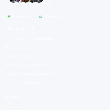
steden
Systeem online
SSL-beveiligd
ONZE DIENSTEN
Deur openen na buitensluiting
Sloten vervangen
Cilinderslot monteren
Inbraakschade herstellen
Meerpuntssluiting installeren
24-uurs spoedservice
STEDEN
Den Haag