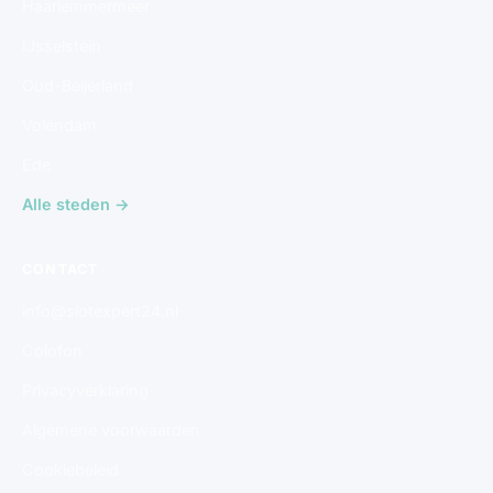
Haarlemmermeer
IJsselstein
Oud-Beijerland
Volendam
Ede
Alle steden →
CONTACT
info@slotexpert24.nl
Colofon
Privacyverklaring
Algemene voorwaarden
Cookiebeleid