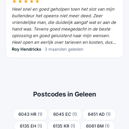
★★★★★
Heel snel en goed geholpen toen het slot van mijn
buitendeur het opeens niet meer deed. Zeer
vriendelijke man, die duidelijk aangaf wat er aan de
hand was. Tevens goed meegedacht in de beste
oplossing en goed geluisterd naar mijn wensen.
Heel open en eerlijk over tarieven en kosten, dus
geen verrassingen.
Roy Hendrickx
· 3 maanden geleden
Postcodes in Geleen
6043 HR
(1)
6045 EC
(1)
6451 AD
(1)
6135 EH
(1)
6135 KR
(1)
6061 BM
(1)