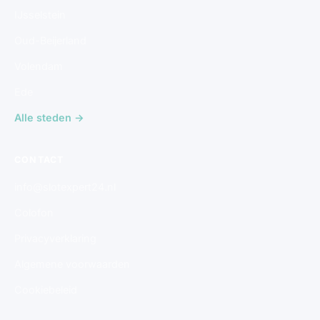
IJsselstein
Oud-Beijerland
Volendam
Ede
Alle steden →
CONTACT
info@slotexpert24.nl
Colofon
Privacyverklaring
Algemene voorwaarden
Cookiebeleid