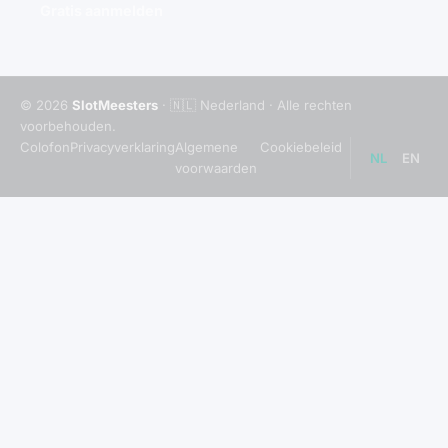
Gratis aanmelden
© 2026
SlotMeesters
· 🇳🇱 Nederland · Alle rechten
voorbehouden.
Colofon
Privacyverklaring
Algemene
Cookiebeleid
NL
EN
voorwaarden