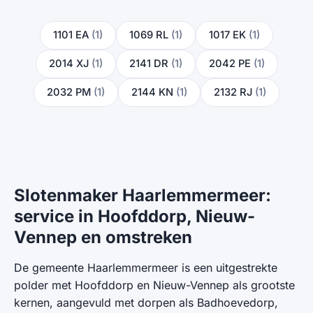
1101 EA
(1)
1069 RL
(1)
1017 EK
(1)
2014 XJ
(1)
2141 DR
(1)
2042 PE
(1)
2032 PM
(1)
2144 KN
(1)
2132 RJ
(1)
Slotenmaker Haarlemmermeer:
service in Hoofddorp, Nieuw-
Vennep en omstreken
De gemeente Haarlemmermeer is een uitgestrekte
polder met Hoofddorp en Nieuw-Vennep als grootste
kernen, aangevuld met dorpen als Badhoevedorp,