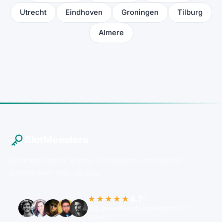
Utrecht
Eindhoven
Groningen
Tilburg
Almere
SlotMeesters
Buitengesloten? Binnen 30 minuten een erkende
slotenmaker voor de deur.
4.7
★★★★★
/5
455 geverifieerde aanbieders in 77
steden