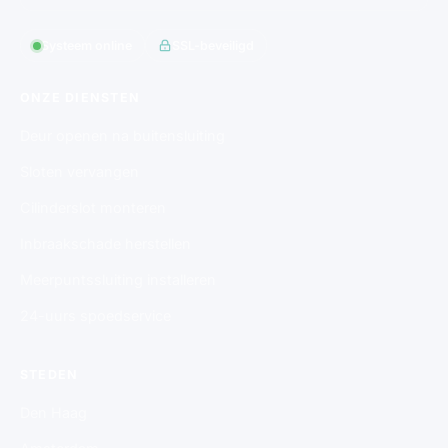
Systeem online
SSL-beveiligd
ONZE DIENSTEN
Deur openen na buitensluiting
Sloten vervangen
Cilinderslot monteren
Inbraakschade herstellen
Meerpuntssluiting installeren
24-uurs spoedservice
STEDEN
Den Haag