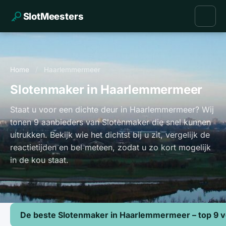
SlotMeesters
Home
/
Haarlemmermeer
Slotenmaker in Haarlemmermeer
Staat u voor een dichte deur in Haarlemmermeer? Wij
tonen 9 aanbieders van Slotenmaker die snel kunnen
uitrukken. Bekijk wie het dichtst bij u zit, vergelijk de
reactietijden en bel meteen, zodat u zo kort mogelijk
in de kou staat.
De beste Slotenmaker in Haarlemmermeer – top 9 