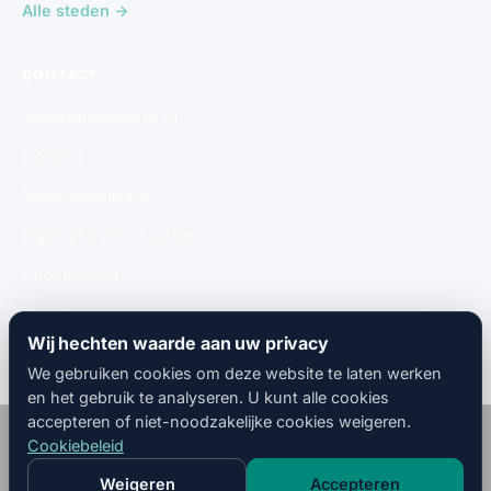
Alle steden →
CONTACT
info@slotexpert24.nl
Colofon
Privacyverklaring
Algemene voorwaarden
Cookiebeleid
Gratis aanmelden
Wij hechten waarde aan uw privacy
We gebruiken cookies om deze website te laten werken
en het gebruik te analyseren. U kunt alle cookies
accepteren of niet-noodzakelijke cookies weigeren.
© 2026
SlotMeesters
· 🇳🇱 Nederland · Alle rechten
Cookiebeleid
voorbehouden.
Colofon
Privacyverklaring
Algemene
Cookiebeleid
Weigeren
Accepteren