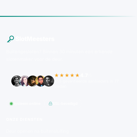
SlotMeesters
Buitengesloten? Binnen 30 minuten een erkende
slotenmaker voor de deur.
4.7
★★★★★
/5
455 geverifieerde aanbieders in 77
steden
Systeem online
SSL-beveiligd
ONZE DIENSTEN
Deur openen na buitensluiting