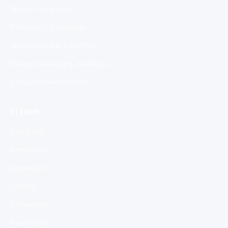
Sloten vervangen
Cilinderslot monteren
Inbraakschade herstellen
Meerpuntssluiting installeren
24-uurs spoedservice
STEDEN
Den Haag
Amsterdam
Rotterdam
Utrecht
Zoetermeer
Heemstede