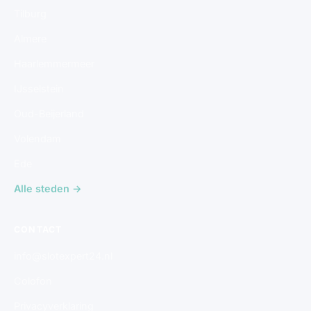
Tilburg
Almere
Haarlemmermeer
IJsselstein
Oud-Beijerland
Volendam
Ede
Alle steden →
CONTACT
info@slotexpert24.nl
Colofon
Privacyverklaring