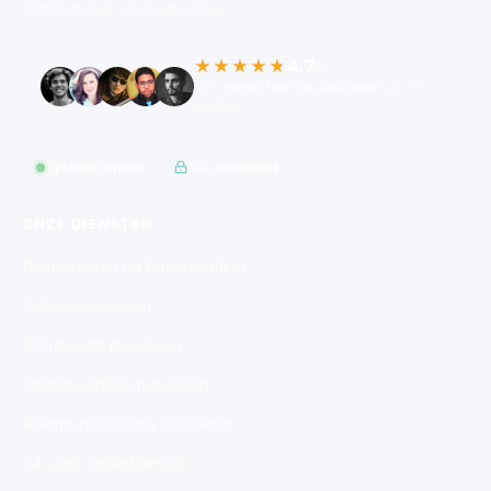
slotenmaker voor de deur.
4.7
★★★★★
/5
455 geverifieerde aanbieders in 77
steden
Systeem online
SSL-beveiligd
ONZE DIENSTEN
Deur openen na buitensluiting
Sloten vervangen
Cilinderslot monteren
Inbraakschade herstellen
Meerpuntssluiting installeren
24-uurs spoedservice