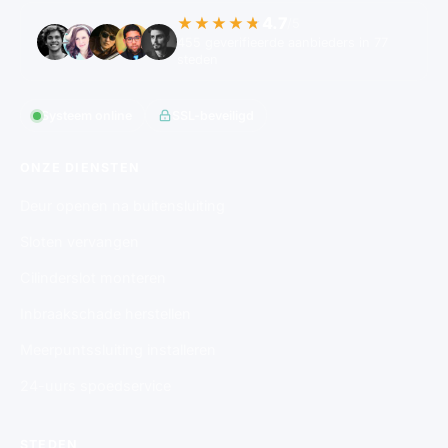
4.7
★★★★★
/5
455 geverifieerde aanbieders in 77
steden
Systeem online
SSL-beveiligd
ONZE DIENSTEN
Deur openen na buitensluiting
Sloten vervangen
Cilinderslot monteren
Inbraakschade herstellen
Meerpuntssluiting installeren
24-uurs spoedservice
STEDEN