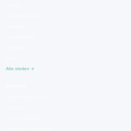
Almere
Haarlemmermeer
IJsselstein
Oud-Beijerland
Volendam
Ede
Alle steden →
CONTACT
info@slotexpert24.nl
Colofon
Privacyverklaring
Algemene voorwaarden