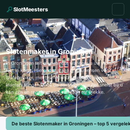
SlotMeesters
Home
/
Groningen
Slotenmaker in Groningen
In Groningen telt elke minuut wanneer u uw woning
niet in komt. Hieronder staan 5 vakmensen voor
Slotenmaker, met telefoonnummer en echte
klantervaringen. Kies de aanbieder die het snelst bij u
kan zijn en regel het nog vandaag ter plekke.
De beste Slotenmaker in Groningen – top 5 vergele