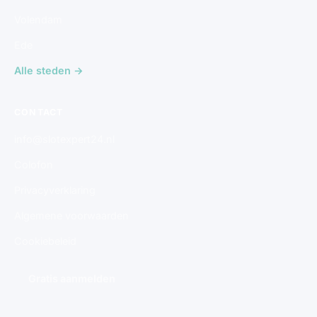
Volendam
Ede
Alle steden →
CONTACT
info@slotexpert24.nl
Colofon
Privacyverklaring
Algemene voorwaarden
Cookiebeleid
Gratis aanmelden