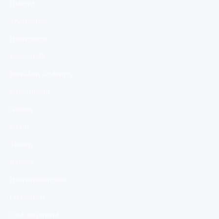
Utrecht
Zoetermeer
Heemstede
Assendelft
Berkel en Rodenrijs
Barendrecht
Geleen
Baarn
Tilburg
Almere
Haarlemmermeer
IJsselstein
Oud-Beijerland