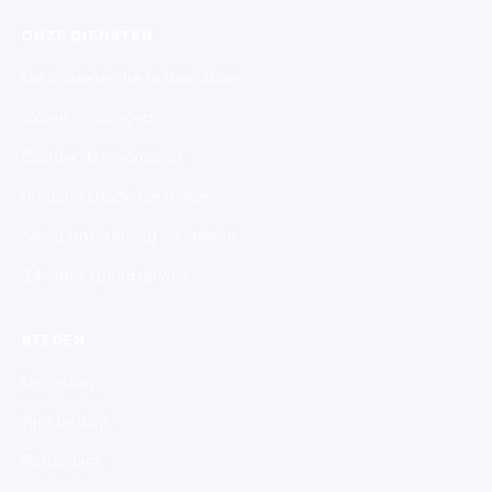
ONZE DIENSTEN
Deur openen na buitensluiting
Sloten vervangen
Cilinderslot monteren
Inbraakschade herstellen
Meerpuntssluiting installeren
24-uurs spoedservice
STEDEN
Den Haag
Amsterdam
Rotterdam