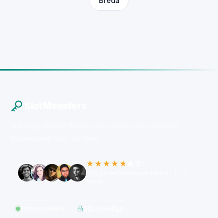
Breda
SlotMeesters
Buitengesloten? Binnen 30 minuten een erkende
slotenmaker voor de deur.
4.7
★★★★★
/5
455 geverifieerde aanbieders in 77
steden
Systeem online
SSL-beveiligd