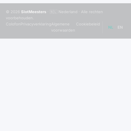
© 2026
SlotMeesters
· 🇳🇱 Nederland · Alle rechten
voorbehouden.
Colofon
Privacyverklaring
Algemene
Cookiebeleid
NL
EN
voorwaarden