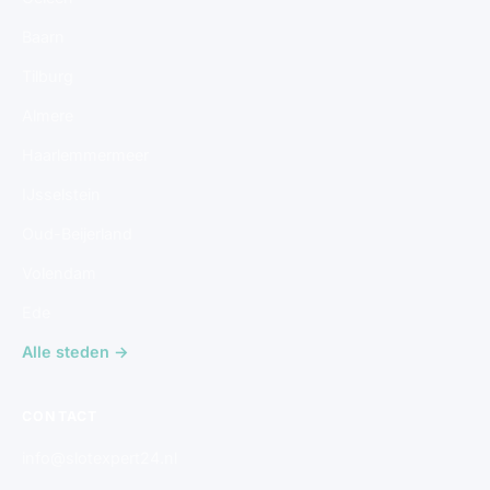
Baarn
Tilburg
Almere
Haarlemmermeer
IJsselstein
Oud-Beijerland
Volendam
Ede
Alle steden →
CONTACT
info@slotexpert24.nl