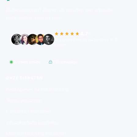
Buitengesloten? Binnen 30 minuten een erkende
slotenmaker voor de deur.
4.7
★★★★★
/5
455 geverifieerde aanbieders in 77
steden
Systeem online
SSL-beveiligd
ONZE DIENSTEN
Deur openen na buitensluiting
Sloten vervangen
Cilinderslot monteren
Inbraakschade herstellen
Meerpuntssluiting installeren