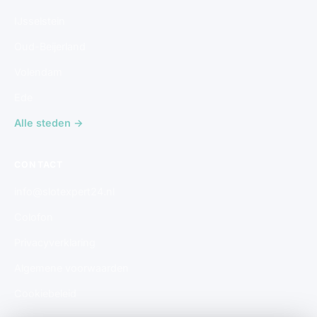
IJsselstein
Oud-Beijerland
Volendam
Ede
Alle steden →
CONTACT
info@slotexpert24.nl
Colofon
Privacyverklaring
Algemene voorwaarden
Cookiebeleid