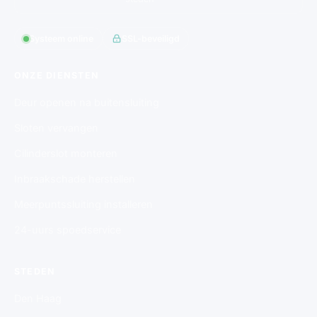
Systeem online
SSL-beveiligd
ONZE DIENSTEN
Deur openen na buitensluiting
Sloten vervangen
Cilinderslot monteren
Inbraakschade herstellen
Meerpuntssluiting installeren
24-uurs spoedservice
STEDEN
Den Haag