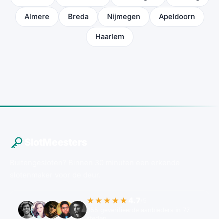
Almere
Breda
Nijmegen
Apeldoorn
Haarlem
SlotMeesters
Buitengesloten? Binnen 30 minuten een erkende
slotenmaker voor de deur.
4.7
★★★★★
/5
455 geverifieerde aanbieders in 77
steden