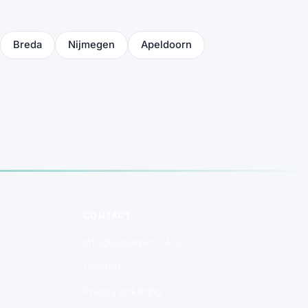
Breda
Nijmegen
Apeldoorn
CONTACT
info@slotexpert24.nl
Colofon
Privacyverklaring