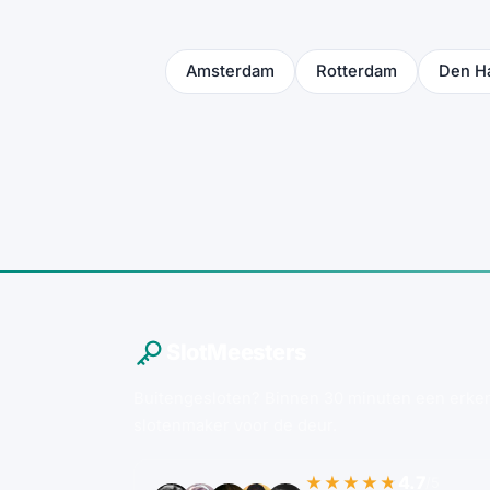
Amsterdam
Rotterdam
Den H
SlotMeesters
Buitengesloten? Binnen 30 minuten een erke
slotenmaker voor de deur.
4.7
★★★★★
/5