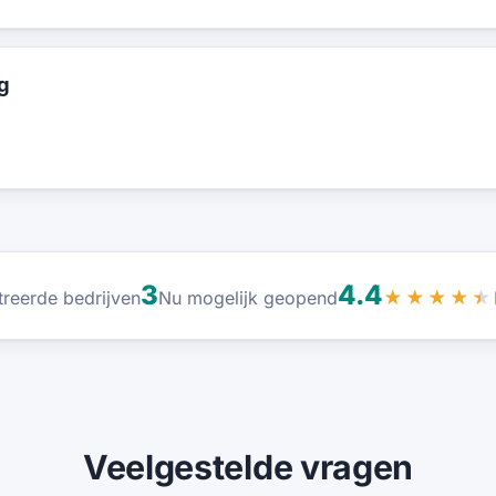
g
3
4.4
treerde bedrijven
Nu mogelijk geopend
★★★★★
Veelgestelde vragen