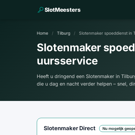
SlotMeesters
Home
/
Tilburg
/
Slotenmaker spoeddienst in 
Slotenmaker spoedd
uursservice
Heeft u dringend een Slotenmaker in Tilbu
die u dag en nacht verder helpen – snel, d
Slotenmaker Direct
Nu mogelijk geop