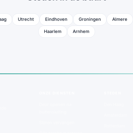
aag
Utrecht
Eindhoven
Groningen
Almere
Haarlem
Arnhem
ONZE DIENSTEN
STEDEN
Deur openen na
Den Haag
nde
buitensluiting
Amsterdam
Sloten vervangen
Rotterdam