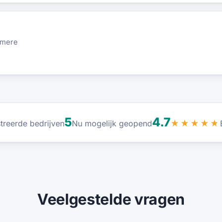
lmere
5
4.7
treerde bedrijven
Nu mogelijk geopend
★★★★★
Veelgestelde vragen