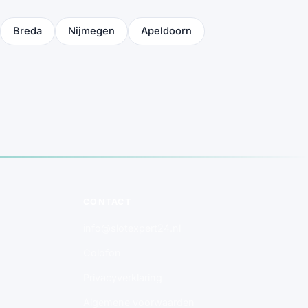
Breda
Nijmegen
Apeldoorn
CONTACT
info@slotexpert24.nl
Colofon
Privacyverklaring
Algemene voorwaarden