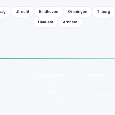
aag
Utrecht
Eindhoven
Groningen
Tilburg
Haarlem
Arnhem
ONZE DIENSTEN
STEDEN
Deur openen na
Den Haag
nde
buitensluiting
Amsterdam
Sloten vervangen
Rotterdam
Cilinderslot monteren
Utrecht
s in