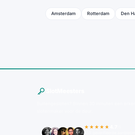
Amsterdam
Rotterdam
Den H
SlotMeesters
Buitengesloten? Binnen 30 minuten een erke
slotenmaker voor de deur.
4.7
★★★★★
/5
455 geverifieerde aanbieder