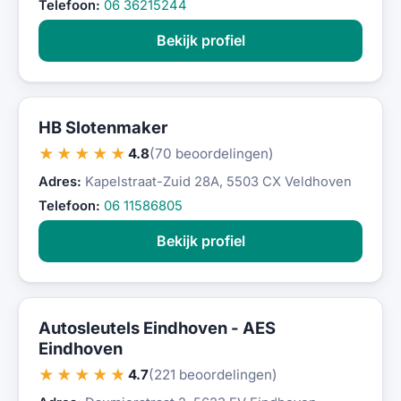
Telefoon:
06 36215244
Bekijk profiel
HB Slotenmaker
★★★★★
4.8
(70 beoordelingen)
Adres:
Kapelstraat-Zuid 28A, 5503 CX Veldhoven
Telefoon:
06 11586805
Bekijk profiel
Autosleutels Eindhoven - AES
Eindhoven
★★★★★
4.7
(221 beoordelingen)