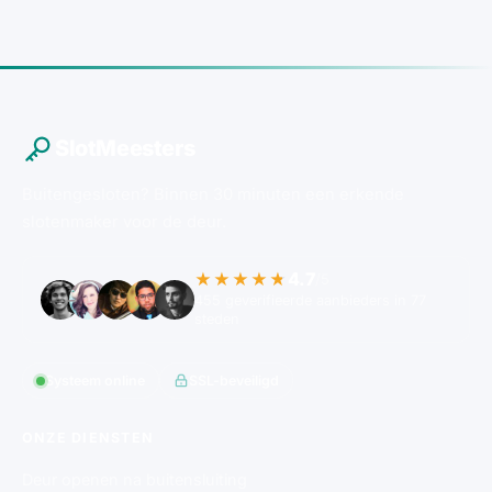
SlotMeesters
Buitengesloten? Binnen 30 minuten een erkende
slotenmaker voor de deur.
4.7
★★★★★
/5
455 geverifieerde aanbieders in 77
steden
Systeem online
SSL-beveiligd
ONZE DIENSTEN
Deur openen na buitensluiting