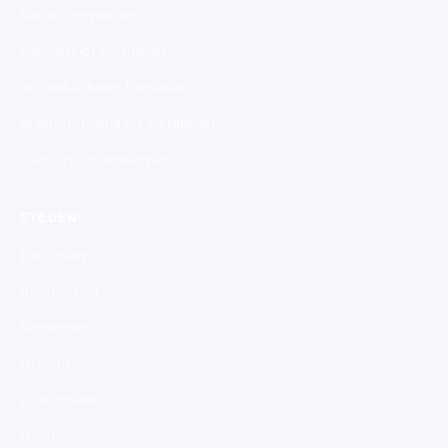
Sloten vervangen
Cilinderslot monteren
Inbraakschade herstellen
Meerpuntssluiting installeren
24-uurs spoedservice
STEDEN
Den Haag
Amsterdam
Rotterdam
Utrecht
Zoetermeer
Heemstede