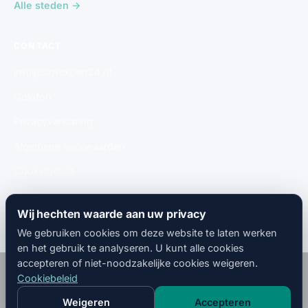
Alle steden →
CONTACT
info@slotexpert24.nl
Colofon
Privacyverklaring
Algemene voorwaarden
Cookiebeleid
Gratis aanmelden
Wij hechten waarde aan uw privacy
We gebruiken cookies om deze website te laten werken
en het gebruik te analyseren. U kunt alle cookies
accepteren of niet-noodzakelijke cookies weigeren.
© 2026
SlotMeesters
· 🇳🇱 Nederland · Alle rechten
Cookiebeleid
voorbehouden.
Colofon
Privacyverklaring
Algemene
Cookiebeleid
Weigeren
Accepteren