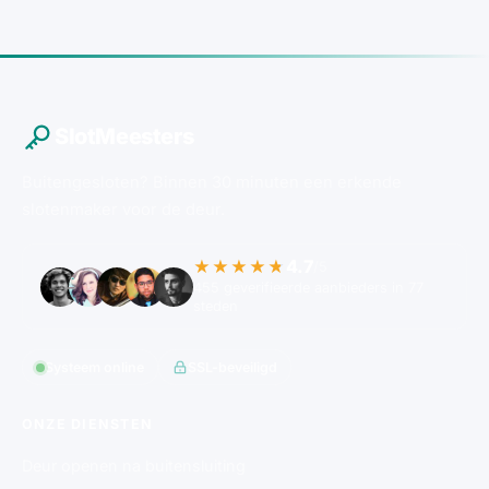
SlotMeesters
Buitengesloten? Binnen 30 minuten een erkende
slotenmaker voor de deur.
4.7
★★★★★
/5
455 geverifieerde aanbieders in 77
steden
Systeem online
SSL-beveiligd
ONZE DIENSTEN
Deur openen na buitensluiting