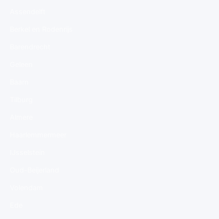
Assendelft
Berkel en Rodenrijs
Barendrecht
Geleen
Baarn
Tilburg
Almere
Haarlemmermeer
IJsselstein
Oud-Beijerland
Volendam
Ede