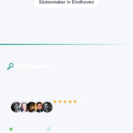
Slotenmaker in Eindhoven
SlotMeesters
Buitengesloten? Binnen 30 minuten een erkende
slotenmaker voor de deur.
4.7
★★★★★
/5
455 geverifieerde aanbieders in 77
steden
Systeem online
SSL-beveiligd