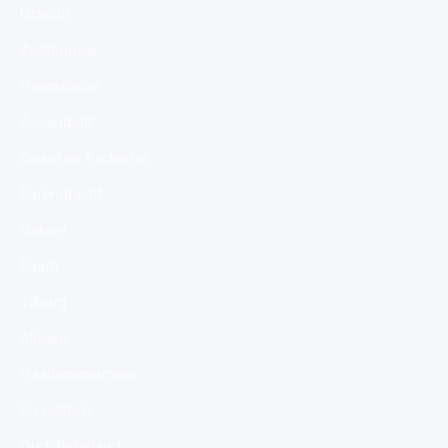
Utrecht
Zoetermeer
Heemstede
Assendelft
Berkel en Rodenrijs
Barendrecht
Geleen
Baarn
Tilburg
Almere
Haarlemmermeer
IJsselstein
Oud-Beijerland