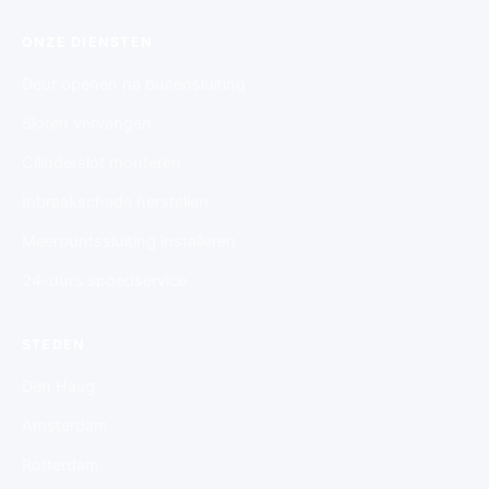
ONZE DIENSTEN
Deur openen na buitensluiting
Sloten vervangen
Cilinderslot monteren
Inbraakschade herstellen
Meerpuntssluiting installeren
24-uurs spoedservice
STEDEN
Den Haag
Amsterdam
Rotterdam