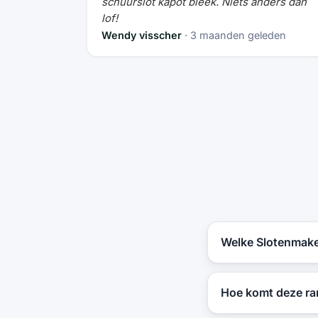
schuurslot kapot bleek. Niets anders dan
lof!
Wendy visscher
· 3 maanden geleden
Welke Slotenmaker
Hoe komt deze ran