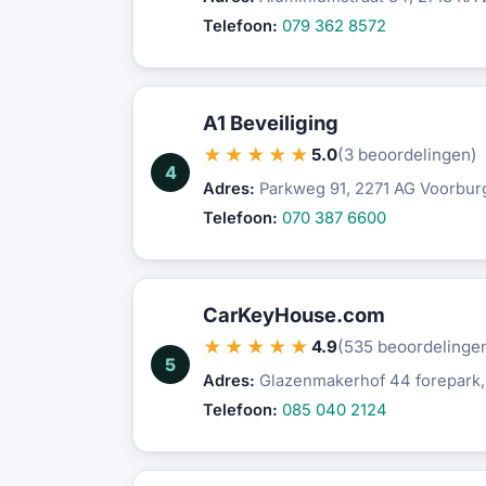
Telefoon:
079 362 8572
A1 Beveiliging
★★★★★
5.0
(3 beoordelingen)
4
Adres:
Parkweg 91, 2271 AG Voorbur
Telefoon:
070 387 6600
CarKeyHouse.com
★★★★★
4.9
(535 beoordelinge
5
Adres:
Glazenmakerhof 44 forepark
Telefoon:
085 040 2124