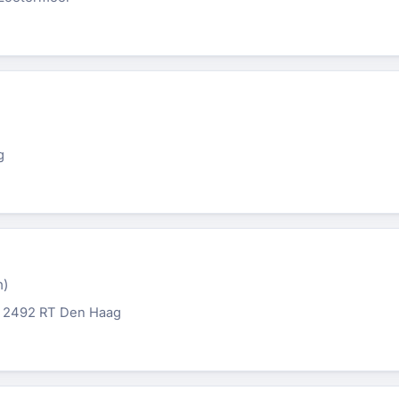
g
n)
, 2492 RT Den Haag