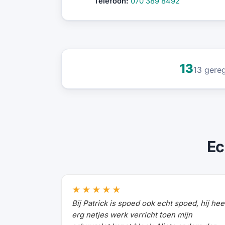
Telefoon:
070 389 8492
13
13 gereg
Ec
★★★★★
Bij Patrick is spoed ook echt spoed, hij hee
erg netjes werk verricht toen mijn