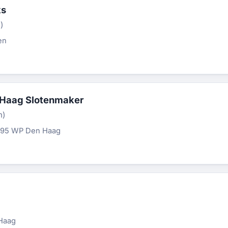
ks
)
en
 Haag Slotenmaker
n)
2595 WP Den Haag
)
Haag