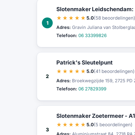
Slotenmaker Leidschendam: 
★★★★★
5.0
(58 beoordelingen
1
Adres:
Gravin Juliana van Stolbergl
Telefoon:
06 33399826
Patrick's Sleutelpunt
★★★★★
5.0
(41 beoordelingen)
2
Adres:
Broekwegzijde 159, 2725 PD
Telefoon:
06 27829399
Slotenmaker Zoetermeer - A1
★★★★★
5.0
(5 beoordelingen)
3
Adres:
Aluminiumstraat 84, 2718 RA