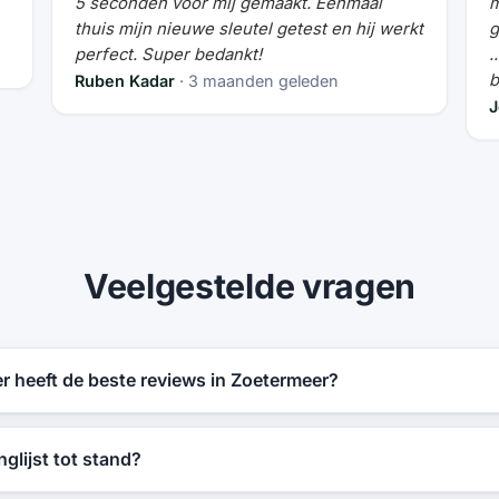
5 seconden voor mij gemaakt. Eenmaal
m
thuis mijn nieuwe sleutel getest en hij werkt
g
perfect. Super bedankt!
.
b
Ruben Kadar
· 3 maanden geleden
J
Veelgestelde vragen
 heeft de beste reviews in Zoetermeer?
glijst tot stand?