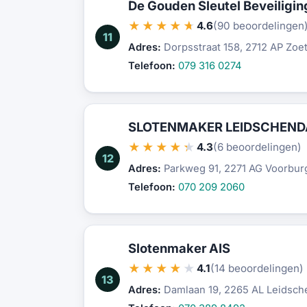
De Gouden Sleutel Beveiligin
★★★★★
4.6
(90 beoordelingen
11
Adres:
Dorpsstraat 158, 2712 AP Zoe
Telefoon:
079 316 0274
SLOTENMAKER LEIDSCHEN
★★★★★
4.3
(6 beoordelingen)
12
Adres:
Parkweg 91, 2271 AG Voorbur
Telefoon:
070 209 2060
Slotenmaker AIS
★★★★★
4.1
(14 beoordelingen)
13
Adres:
Damlaan 19, 2265 AL Leidsc