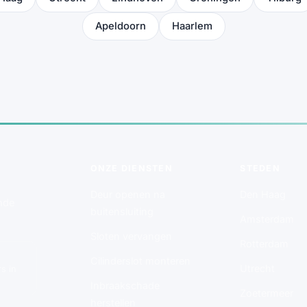
Apeldoorn
Haarlem
ONZE DIENSTEN
STEDEN
Deur openen na
Den Haag
nde
buitensluiting
Amsterdam
Sloten vervangen
Rotterdam
Cilinderslot monteren
Utrecht
s in
Inbraakschade
Zoetermeer
herstellen