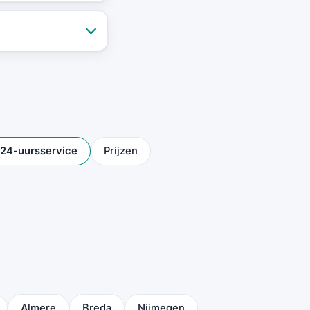
t 24-uursservice
Prijzen
Almere
Breda
Nijmegen