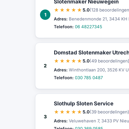
Slotenmaker Nieuwegein
★★★★★
5.0
(128 beoordelingen
1
Adres:
Benedenmonde 21, 3434 KH 
Telefoon:
06 48227345
Domstad Slotenmaker Utrech
★★★★★
5.0
(49 beoordelingen
2
Adres:
Winthontlaan 200, 3526 KV U
Telefoon:
030 785 0487
Slothulp Sloten Service
★★★★★
5.0
(39 beoordelingen
3
Adres:
Veluwehaven 7, 3433 PV Nie
Telefoon:
030 369 0585