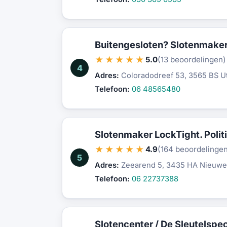
Buitengesloten? Slotenmaker 
★★★★★
5.0
(13 beoordelingen)
4
Adres:
Coloradodreef 53, 3565 BS U
Telefoon:
06 48565480
Slotenmaker LockTight. Polit
★★★★★
4.9
(164 beoordelinge
5
Adres:
Zeearend 5, 3435 HA Nieuwe
Telefoon:
06 22737388
Slotencenter / De Sleutelspec