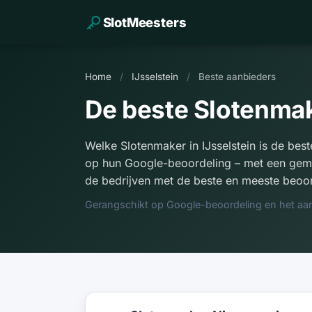
SlotMeesters
Home
/
IJsselstein
/
Beste aanbieders
De beste Slotenmake
Welke Slotenmaker in IJsselstein is de best
op hun Google-beoordeling – met een gemi
de bedrijven met de beste en meeste beoor
Gerangschikt op Google-beoordeling en het aan