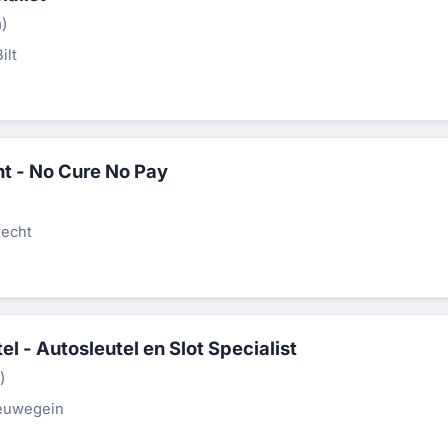
n)
ilt
ht - No Cure No Pay
recht
el - Autosleutel en Slot Specialist
)
euwegein