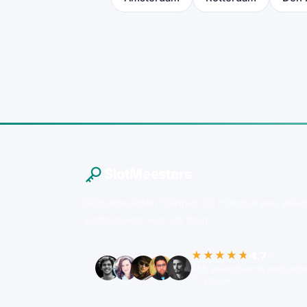
SlotMeesters
Buitengesloten? Binnen 30 minuten een erke
slotenmaker voor de deur.
4.7
★★★★★
/5
455 geverifieerde aanbieder
77 steden