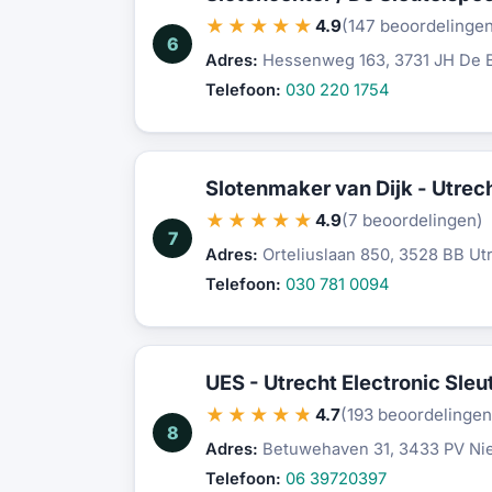
★★★★★
4.9
(147 beoordelinge
6
Adres:
Hessenweg 163, 3731 JH De B
Telefoon:
030 220 1754
Slotenmaker van Dijk - Utrec
★★★★★
4.9
(7 beoordelingen)
7
Adres:
Orteliuslaan 850, 3528 BB Ut
Telefoon:
030 781 0094
UES - Utrecht Electronic Sleut
★★★★★
4.7
(193 beoordelingen
8
Adres:
Betuwehaven 31, 3433 PV Ni
Telefoon:
06 39720397