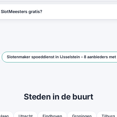
n SlotMeesters gratis?
Slotenmaker spoeddienst in IJsselstein – 8 aanbieders me
Steden in de buurt
Haag
Utrecht
Eindhoven
Groningen
Tilburg