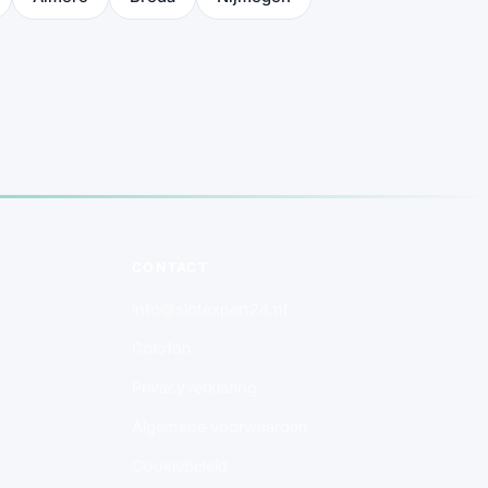
CONTACT
info@slotexpert24.nl
Colofon
Privacyverklaring
Algemene voorwaarden
Cookiebeleid