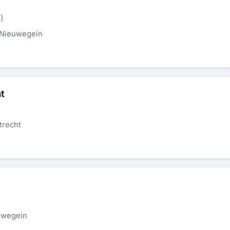
)
Nieuwegein
t
)
trecht
)
uwegein