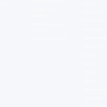
Cilinderslot monteren
Utrecht
s in
Inbraakschade
Zoetermeer
herstellen
Heemstede
Meerpuntssluiting
Assendelft
installeren
Berkel en Rode
24-uurs spoedservice
Barendrecht
Geleen
Baarn
Tilburg
Almere
Haarlemmerm
IJsselstein
Oud-Beijerlan