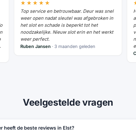
★★★★★
Top service en betrouwbaar. Deur was snel
H
weer open nadat sleutel was afgebroken in
a
Mo
het slot en schade is beperkt tot het
p
en
noodzakelijke. Nieuw slot erin en het werkt
v
p
weer perfect.
n
e
Ruben Jansen
· 3 maanden geleden
d
C
b
Veelgestelde vragen
 heeft de beste reviews in Elst?