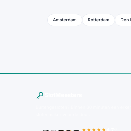
Amsterdam
Rotterdam
Den 
SlotMeesters
Buitengesloten? Binnen 30 minuten een erke
slotenmaker voor de deur.
4.7
★★★★★
/5