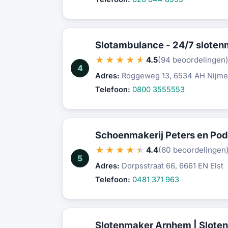
Slotambulance - 24/7 slote
★★★★★
4.5
(94 beoordelingen
4
Adres:
Roggeweg 13, 6534 AH Nijm
Telefoon:
0800 3555553
Schoenmakerij Peters en Pod
★★★★★
4.4
(60 beoordelingen
5
Adres:
Dorpsstraat 66, 6661 EN Elst
Telefoon:
0481 371 963
Slotenmaker Arnhem | Sloten