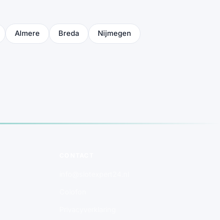
Almere
Breda
Nijmegen
CONTACT
info@slotexpert24.nl
Colofon
Privacyverklaring