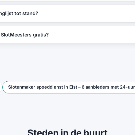
glijst tot stand?
n SlotMeesters gratis?
Slotenmaker spoeddienst in Elst – 6 aanbieders met 24-uu
Steden in de buurt