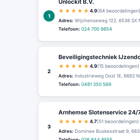
Unlockit B.V.
★★★★★
4.9
(64 beoordelingen
1
Adres:
Wijchenseweg 122, 6538 SX 
Telefoon:
024 700 9854
Beveiligingstechniek IJzendo
★★★★★
4.9
(15 beoordelingen)
2
Adres:
Industrieweg Oost 1E, 6662 N
Telefoon:
0481 350 569
Arnhemse Slotenservice 24/7
★★★★★
4.7
(51 beoordelingen)
3
Adres:
Dominee Buskesstraat 9, 68
Telefoon:
026 844 8555