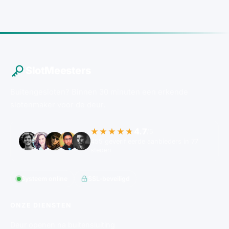
SlotMeesters
Buitengesloten? Binnen 30 minuten een erkende
slotenmaker voor de deur.
4.7
★★★★★
/5
455 geverifieerde aanbieders in 77
steden
Systeem online
SSL-beveiligd
ONZE DIENSTEN
Deur openen na buitensluiting