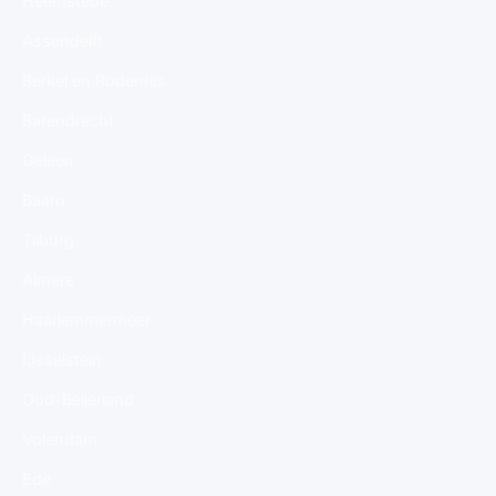
Heemstede
Assendelft
Berkel en Rodenrijs
Barendrecht
Geleen
Baarn
Tilburg
Almere
Haarlemmermeer
IJsselstein
Oud-Beijerland
Volendam
Ede