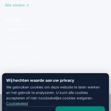
Alle steden →
CONTACT
info@slotexpert24.nl
Colofon
Privacyverklaring
Algemene voorwaarden
Cookiebeleid
Gratis aanmelden
Wij hechten waarde aan uw privacy
We gebruiken cookies om deze website te laten werken
en het gebruik te analyseren. U kunt alle cookies
accepteren of niet-noodzakelijke cookies weigeren.
© 2026
SlotMeesters
· 🇳🇱 Nederland · Alle rechten
Cookiebeleid
voorbehouden.