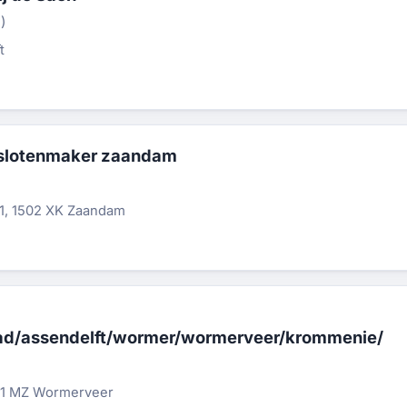
)
t
slotenmaker zaandam
)
41, 1502 XK Zaandam
d/assendelft/wormer/wormerveer/krommenie/
)
21 MZ Wormerveer