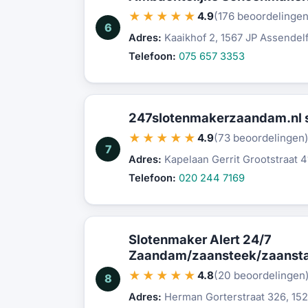
★★★★★
4.9
(176 beoordelingen
6
Adres:
Kaaikhof 2, 1567 JP Assendelf
Telefoon:
075 657 3353
247slotenmakerzaandam.nl 
★★★★★
4.9
(73 beoordelingen
7
Adres:
Kapelaan Gerrit Grootstraat 
Telefoon:
020 244 7169
Slotenmaker Alert 24/7
Zaandam/zaansteek/zaansta
★★★★★
4.8
(20 beoordelingen
8
Adres:
Herman Gorterstraat 326, 15