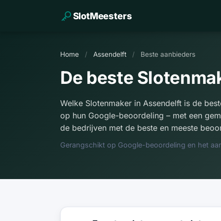
SlotMeesters
Home
/
Assendelft
/
Beste aanbieders
De beste Slotenmake
Welke Slotenmaker in Assendelft is de best
op hun Google-beoordeling – met een gemi
de bedrijven met de beste en meeste beoor
Gerangschikt op Google-beoordeling en het aan