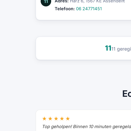
11
Adres:
Harz 6, 1567 KE Assendelft
Telefoon:
06 24771451
11
11 gereg
E
★★★★★
Top geholpen! Binnen 10 minuten geregeld