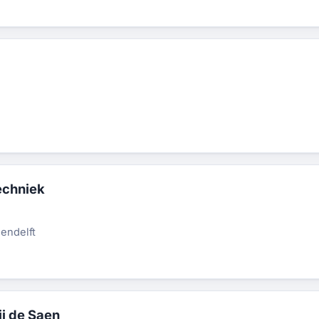
)
echniek
endelft
j de Saen