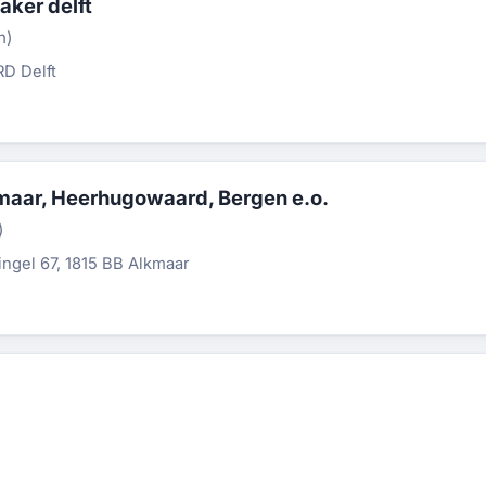
aker delft
n)
RD Delft
maar, Heerhugowaard, Bergen e.o.
)
ngel 67, 1815 BB Alkmaar