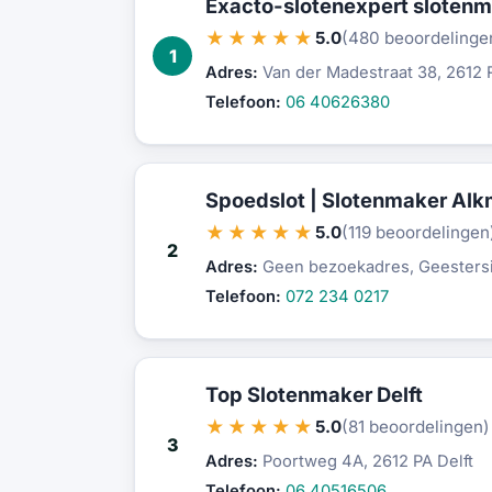
Exacto-slotenexpert slotenm
★★★★★
5.0
(480 beoordelinge
1
Adres:
Van der Madestraat 38, 2612 
Telefoon:
06 40626380
Spoedslot | Slotenmaker Alk
★★★★★
5.0
(119 beoordelingen
2
Adres:
Geen bezoekadres, Geestersi
Telefoon:
072 234 0217
Top Slotenmaker Delft
★★★★★
5.0
(81 beoordelingen)
3
Adres:
Poortweg 4A, 2612 PA Delft
Telefoon:
06 40516506