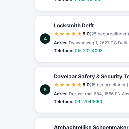
Locksmith Delft
★★★★★
5.0
(25 beoordelingen
4
Adres:
Dynamoweg 1, 2627 CG Delft
Telefoon:
015 202 4003
Davelaar Safety & Security T
★★★★★
5.0
(15 beoordelingen)
5
Adres:
Dorpsstraat 684, 1566 EN Ass
Telefoon:
06 27043666
Ambachtelijke Schoenmakeri