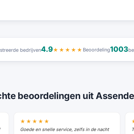
4.9
1003
Beoordeling
istreerde bedrijven
★★★★★
be
chte beoordelingen uit Assendel
★★★★★
Goede en snelle service, zelfs in de nacht
T