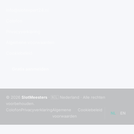
info@slotexpert24.nl
Colofon
Privacyverklaring
Algemene voorwaarden
Cookiebeleid
Gratis aanmelden
© 2026
SlotMeesters
· 🇳🇱 Nederland · Alle rechten
voorbehouden.
Colofon
Privacyverklaring
Algemene
Cookiebeleid
NL
EN
voorwaarden