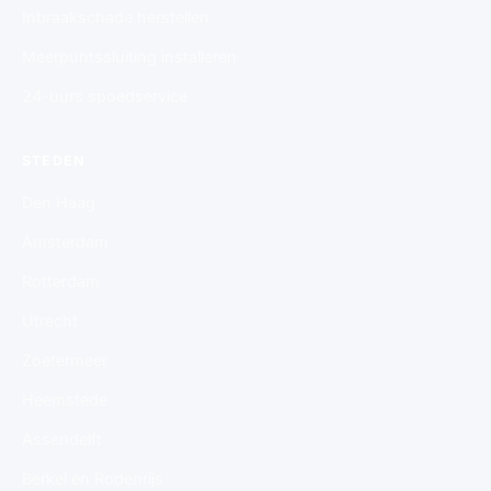
Inbraakschade herstellen
Meerpuntssluiting installeren
24-uurs spoedservice
STEDEN
Den Haag
Amsterdam
Rotterdam
Utrecht
Zoetermeer
Heemstede
Assendelft
Berkel en Rodenrijs