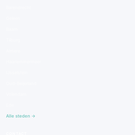
Barendrecht
Geleen
Baarn
Tilburg
Almere
Haarlemmermeer
IJsselstein
Oud-Beijerland
Volendam
Ede
Alle steden →
CONTACT