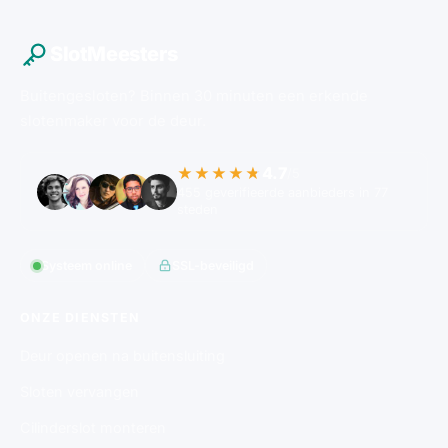
SlotMeesters
Buitengesloten? Binnen 30 minuten een erkende
slotenmaker voor de deur.
4.7
★★★★★
/5
455 geverifieerde aanbieders in 77
steden
Systeem online
SSL-beveiligd
ONZE DIENSTEN
Deur openen na buitensluiting
Sloten vervangen
Cilinderslot monteren