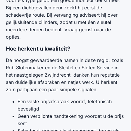
Voor elk type geldt: een goede monteur denkt mee.
Bij een dichtgevallen deur zoekt hij eerst de
schadevrije route. Bij vervanging adviseert hij over
gelijksluitende cilinders, zodat u met één sleutel
meerdere deuren bedient. Vraag gerust naar de
opties.
Hoe herkent u kwaliteit?
De hoogst gewaardeerde namen in deze regio, zoals
Rob Slotenmaker en de Sleutel en Sloten Service in
het naastgelegen Zwijndrecht, danken hun reputatie
aan duidelijke afspraken en netjes werk. U herkent
zo'n partij aan een paar simpele signalen.
Een vaste prijsafspraak vooraf, telefonisch
bevestigd
Geen verplichte handtekening voordat u de prijs
kent
Schadevrij openen als uitgangspunt, boren als