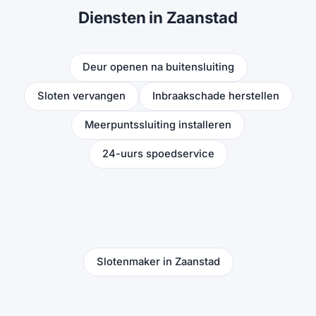
Diensten in Zaanstad
Deur openen na buitensluiting
Sloten vervangen
Inbraakschade herstellen
Meerpuntssluiting installeren
24-uurs spoedservice
Slotenmaker in Zaanstad