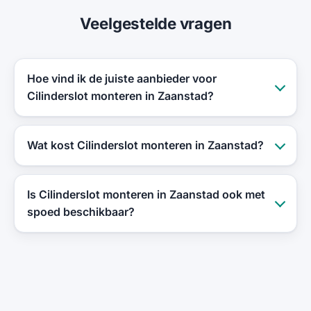
Veelgestelde vragen
Hoe vind ik de juiste aanbieder voor
Cilinderslot monteren in Zaanstad?
Wat kost Cilinderslot monteren in Zaanstad?
Is Cilinderslot monteren in Zaanstad ook met
spoed beschikbaar?