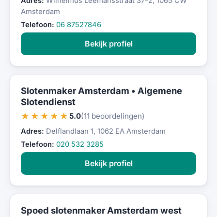
Adres:
Wilhelmus Leemansstraat 37-2, 1065 CW
Amsterdam
Telefoon:
06 87527846
Bekijk profiel
Slotenmaker Amsterdam • Algemene
Slotendienst
★★★★★
5.0
(11 beoordelingen)
Adres:
Delflandlaan 1, 1062 EA Amsterdam
Telefoon:
020 532 3285
Bekijk profiel
Spoed slotenmaker Amsterdam west