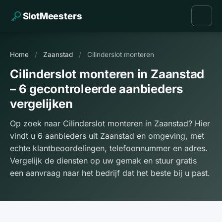
SlotMeesters
Home
/
Zaanstad
/
Cilinderslot monteren
Cilinderslot monteren in Zaanstad
– 6 gecontroleerde aanbieders
vergelijken
Op zoek naar Cilinderslot monteren in Zaanstad? Hier
vindt u 6 aanbieders uit Zaanstad en omgeving, met
echte klantbeoordelingen, telefoonnummer en adres.
Vergelijk de diensten op uw gemak en stuur gratis
een aanvraag naar het bedrijf dat het beste bij u past.