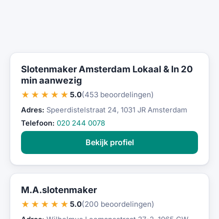
Slotenmaker Amsterdam Lokaal & In 20
min aanwezig
★★★★★
5.0
(453 beoordelingen)
Adres:
Speerdistelstraat 24, 1031 JR Amsterdam
Telefoon:
020 244 0078
Bekijk profiel
M.A.slotenmaker
★★★★★
5.0
(200 beoordelingen)