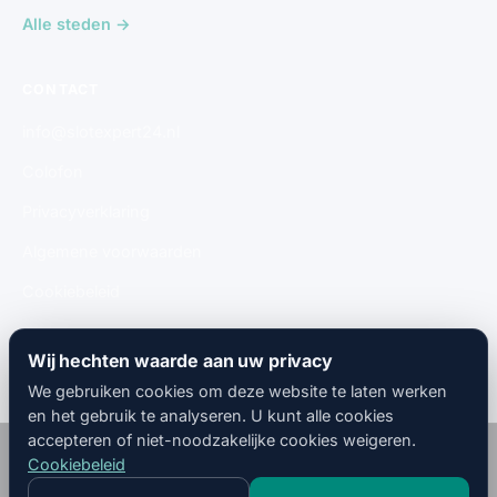
Alle steden →
CONTACT
info@slotexpert24.nl
Colofon
Privacyverklaring
Algemene voorwaarden
Cookiebeleid
Gratis aanmelden
Wij hechten waarde aan uw privacy
We gebruiken cookies om deze website te laten werken
en het gebruik te analyseren. U kunt alle cookies
accepteren of niet-noodzakelijke cookies weigeren.
© 2026
SlotMeesters
· 🇳🇱 Nederland · Alle rechten
Cookiebeleid
voorbehouden.