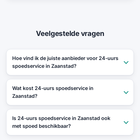
Veelgestelde vragen
Hoe vind ik de juiste aanbieder voor 24-uurs
spoedservice in Zaanstad?
Wat kost 24-uurs spoedservice in
Zaanstad?
Is 24-uurs spoedservice in Zaanstad ook
met spoed beschikbaar?