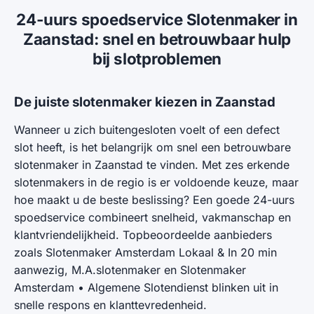
24-uurs spoedservice Slotenmaker in
Zaanstad: snel en betrouwbaar hulp
bij slotproblemen
De juiste slotenmaker kiezen in Zaanstad
Wanneer u zich buitengesloten voelt of een defect
slot heeft, is het belangrijk om snel een betrouwbare
slotenmaker in Zaanstad te vinden. Met zes erkende
slotenmakers in de regio is er voldoende keuze, maar
hoe maakt u de beste beslissing? Een goede 24-uurs
spoedservice combineert snelheid, vakmanschap en
klantvriendelijkheid. Topbeoordeelde aanbieders
zoals Slotenmaker Amsterdam Lokaal & In 20 min
aanwezig, M.A.slotenmaker en Slotenmaker
Amsterdam • Algemene Slotendienst blinken uit in
snelle respons en klanttevredenheid.