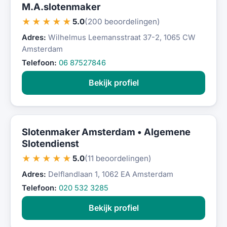
M.A.slotenmaker
★★★★★
5.0
(200 beoordelingen)
Adres:
Wilhelmus Leemansstraat 37-2, 1065 CW
Amsterdam
Telefoon:
06 87527846
Bekijk profiel
Slotenmaker Amsterdam • Algemene
Slotendienst
★★★★★
5.0
(11 beoordelingen)
Adres:
Delflandlaan 1, 1062 EA Amsterdam
Telefoon:
020 532 3285
Bekijk profiel