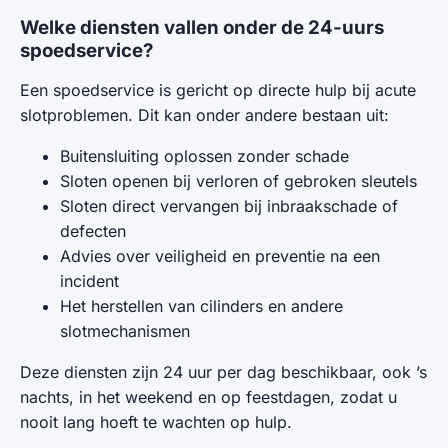
Welke diensten vallen onder de 24-uurs
spoedservice?
Een spoedservice is gericht op directe hulp bij acute
slotproblemen. Dit kan onder andere bestaan uit:
Buitensluiting oplossen zonder schade
Sloten openen bij verloren of gebroken sleutels
Sloten direct vervangen bij inbraakschade of
defecten
Advies over veiligheid en preventie na een
incident
Het herstellen van cilinders en andere
slotmechanismen
Deze diensten zijn 24 uur per dag beschikbaar, ook ’s
nachts, in het weekend en op feestdagen, zodat u
nooit lang hoeft te wachten op hulp.