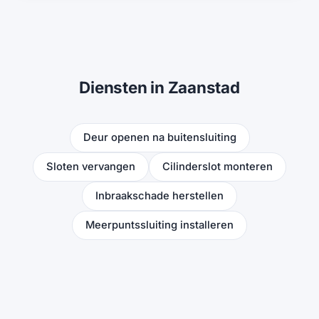
Diensten in Zaanstad
Deur openen na buitensluiting
Sloten vervangen
Cilinderslot monteren
Inbraakschade herstellen
Meerpuntssluiting installeren