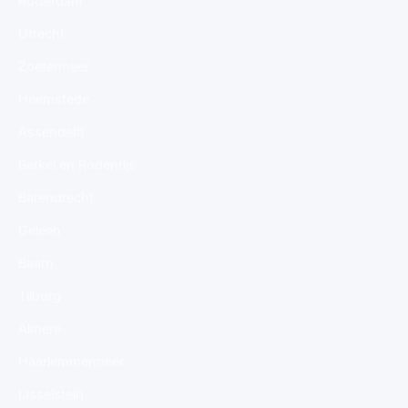
Rotterdam
Utrecht
Zoetermeer
Heemstede
Assendelft
Berkel en Rodenrijs
Barendrecht
Geleen
Baarn
Tilburg
Almere
Haarlemmermeer
IJsselstein