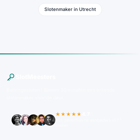
Slotenmaker in Utrecht
SlotMeesters
Buitengesloten? Binnen 30 minuten een erkende
slotenmaker voor de deur.
4.7
★★★★★
/5
455 geverifieerde aanbieders in 77
steden