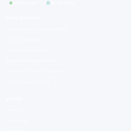
Systeem online
SSL-beveiligd
ONZE DIENSTEN
Deur openen na buitensluiting
Sloten vervangen
Cilinderslot monteren
Inbraakschade herstellen
Meerpuntssluiting installeren
24-uurs spoedservice
STEDEN
Den Haag
Amsterdam