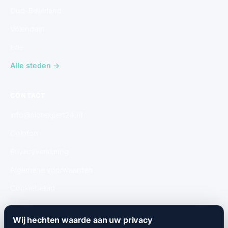
Oud-Beijerland
Volendam
Ede
Alle steden →
CONTACT
info@slotexpert24.nl
Colofon
Privacyverklaring
Algemene voorwaarden
Cookiebeleid
Gratis aanmelden
Wij hechten waarde aan uw privacy