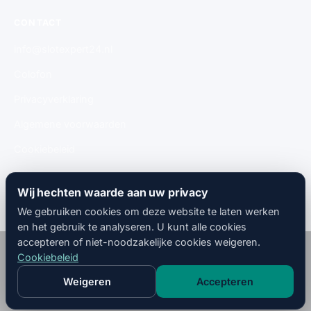
CONTACT
info@slotexpert24.nl
Colofon
Privacyverklaring
Algemene voorwaarden
Cookiebeleid
Gratis aanmelden
Wij hechten waarde aan uw privacy
We gebruiken cookies om deze website te laten werken
en het gebruik te analyseren. U kunt alle cookies
accepteren of niet-noodzakelijke cookies weigeren.
© 2026
SlotMeesters
· 🇳🇱 Nederland · Alle rechten
Cookiebeleid
voorbehouden.
Colofon
Privacyverklaring
Algemene
Cookiebeleid
Weigeren
Accepteren
NL
EN
voorwaarden