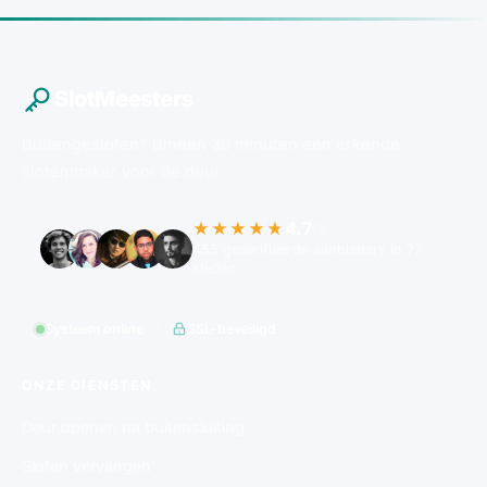
SlotMeesters
Buitengesloten? Binnen 30 minuten een erkende
slotenmaker voor de deur.
4.7
★★★★★
/5
455 geverifieerde aanbieders in 77
steden
Systeem online
SSL-beveiligd
ONZE DIENSTEN
Deur openen na buitensluiting
Sloten vervangen