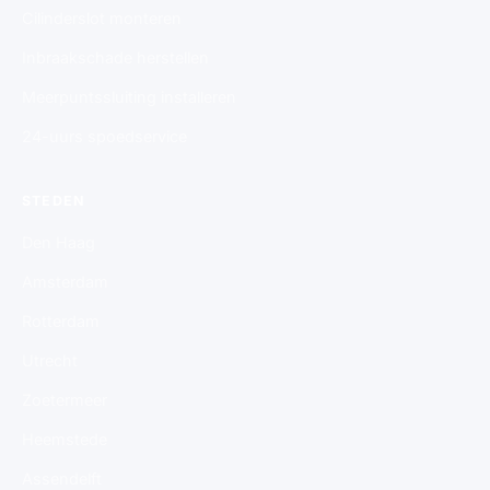
Cilinderslot monteren
Inbraakschade herstellen
Meerpuntssluiting installeren
24-uurs spoedservice
STEDEN
Den Haag
Amsterdam
Rotterdam
Utrecht
Zoetermeer
Heemstede
Assendelft