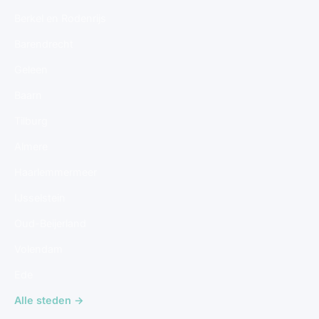
Berkel en Rodenrijs
Barendrecht
Geleen
Baarn
Tilburg
Almere
Haarlemmermeer
IJsselstein
Oud-Beijerland
Volendam
Ede
Alle steden →