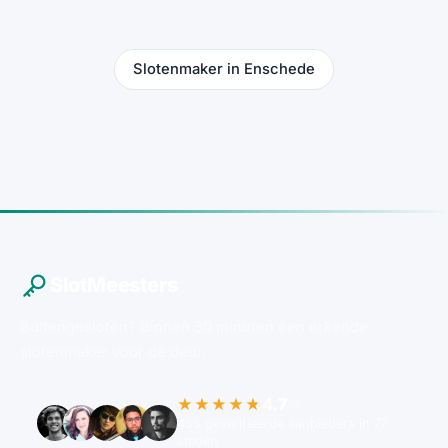
Slotenmaker in Enschede
SlotMeesters
Buitengesloten? Binnen 30 minuten een erkende
slotenmaker voor de deur.
4.7
★★★★★
/5
455 geverifieerde aanbieders in 77
steden