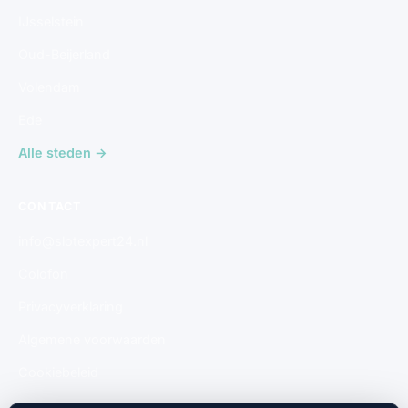
IJsselstein
Oud-Beijerland
Volendam
Ede
Alle steden →
CONTACT
info@slotexpert24.nl
Colofon
Privacyverklaring
Algemene voorwaarden
Cookiebeleid