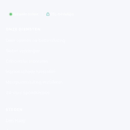
Systeem online
SSL-beveiligd
ONZE DIENSTEN
Deur openen na buitensluiting
Sloten vervangen
Cilinderslot monteren
Inbraakschade herstellen
Meerpuntssluiting installeren
24-uurs spoedservice
STEDEN
Den Haag