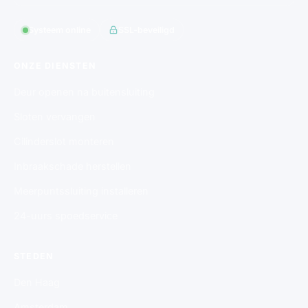
Systeem online
SSL-beveiligd
ONZE DIENSTEN
Deur openen na buitensluiting
Sloten vervangen
Cilinderslot monteren
Inbraakschade herstellen
Meerpuntssluiting installeren
24-uurs spoedservice
STEDEN
Den Haag
Amsterdam