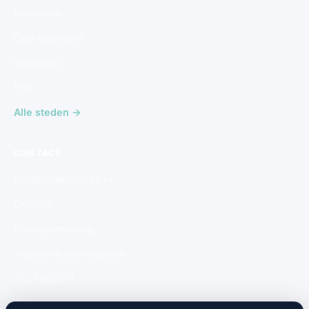
IJsselstein
Oud-Beijerland
Volendam
Ede
Alle steden →
CONTACT
info@slotexpert24.nl
Colofon
Privacyverklaring
Algemene voorwaarden
Cookiebeleid