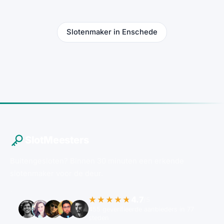
Slotenmaker in Enschede
SlotMeesters
Buitengesloten? Binnen 30 minuten een erkende
slotenmaker voor de deur.
4.7
★★★★★
/5
455 geverifieerde aanbieders in 77
steden