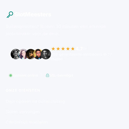
SlotMeesters
Buitengesloten? Binnen 30 minuten een erkende
slotenmaker voor de deur.
4.7
★★★★★
/5
455 geverifieerde aanbieders in 77
steden
Systeem online
SSL-beveiligd
ONZE DIENSTEN
Deur openen na buitensluiting
Sloten vervangen
Cilinderslot monteren