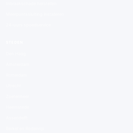
Inbraakschade herstellen
Meerpuntssluiting installeren
24-uurs spoedservice
STEDEN
Den Haag
Amsterdam
Rotterdam
Utrecht
Zoetermeer
Heemstede
Assendelft
Berkel en Rodenrijs