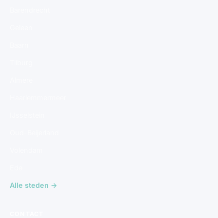
Barendrecht
Geleen
Baarn
Tilburg
Almere
Haarlemmermeer
IJsselstein
Oud-Beijerland
Volendam
Ede
Alle steden →
CONTACT