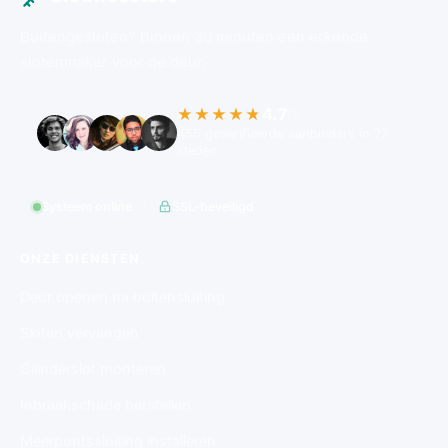
Buitengesloten? Binnen 30 minuten een erkende
slotenmaker voor de deur.
4.7
★★★★★
/5
455 geverifieerde aanbieders in 77
steden
Systeem online
SSL-beveiligd
ONZE DIENSTEN
Deur openen na buitensluiting
Sloten vervangen
Cilinderslot monteren
Inbraakschade herstellen
Meerpuntssluiting installeren