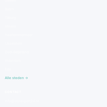
Geleen
Baarn
Tilburg
Almere
Haarlemmermeer
IJsselstein
Oud-Beijerland
Volendam
Ede
Alle steden →
CONTACT
info@slotexpert24.nl