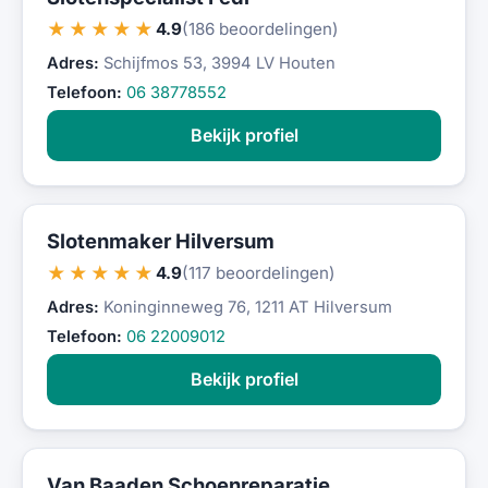
★★★★★
4.9
(186 beoordelingen)
Adres:
Schijfmos 53, 3994 LV Houten
Telefoon:
06 38778552
Bekijk profiel
Slotenmaker Hilversum
★★★★★
4.9
(117 beoordelingen)
Adres:
Koninginneweg 76, 1211 AT Hilversum
Telefoon:
06 22009012
Bekijk profiel
Van Baaden Schoenreparatie