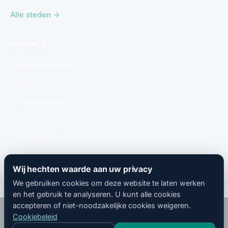
Alle steden →
CONTACT
info@slotexpert24.nl
Colofon
Privacyverklaring
Algemene voorwaarden
Cookiebeleid
Gratis aanmelden
Wij hechten waarde aan uw privacy
We gebruiken cookies om deze website te laten werken
en het gebruik te analyseren. U kunt alle cookies
accepteren of niet-noodzakelijke cookies weigeren.
© 2026
SlotMeesters
· 🇳🇱 Nederland · Alle rechten
Cookiebeleid
voorbehouden.