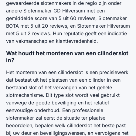
gewaardeerde slotenmakers in de regio zijn onder
andere Slotenmaker GD Hilversum met een
gemiddelde score van 5 uit 60 reviews, Slotenmaker
BOTA met 5 uit 20 reviews, en Slotenmaker Hilversum
met 5 uit 2 reviews. Hun reputatie geeft een indicatie
van vakmanschap en klanttevredenheid.
Wat houdt het monteren van een cilinderslot
in?
Het monteren van een cilinderslot is een precisiewerk
dat bestaat uit het plaatsen van een cilinder in een
bestaand slot of het vervangen van het gehele
slotmechanisme. Dit type slot wordt veel gebruikt
vanwege de goede beveiliging en het relatief
eenvoudige onderhoud. Een professionele
slotenmaker zal eerst de situatie ter plaatse
beoordelen, bepalen welk cilinderslot het beste past
bij uw deur en beveiligingswensen, en vervolgens het