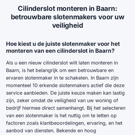
Cilinderslot monteren in Baarn:
betrouwbare slotenmakers voor uw
veiligheid
Hoe kiest u de juiste slotenmaker voor het
monteren van een cilinderslot in Baarn?
Als u een nieuw cilinderslot wilt laten monteren in
Baarn, is het belangrijk om een betrouwbare en
ervaren slotenmaker in te schakelen. In Baarn zijn
momenteel 10 erkende slotenmakers actief die deze
service aanbieden. De juiste keuze maken kan lastig
zijn, zeker omdat de veiligheid van uw woning of
bedrijf hiermee direct samenhangt. Bij het selecteren
van een slotenmaker is het nuttig om te letten op
factoren zoals klantbeoordelingen, ervaring, en het
aanbod van diensten. Bekende en hoog