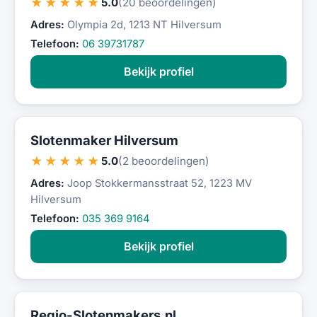
★★★★★
5.0
(20 beoordelingen)
Adres:
Olympia 2d, 1213 NT Hilversum
Telefoon:
06 39731787
Bekijk profiel
Slotenmaker Hilversum
★★★★★
5.0
(2 beoordelingen)
Adres:
Joop Stokkermansstraat 52, 1223 MV
Hilversum
Telefoon:
035 369 9164
Bekijk profiel
Regio-Slotenmakers.nl