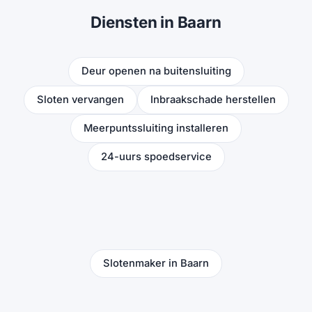
Diensten in Baarn
Deur openen na buitensluiting
Sloten vervangen
Inbraakschade herstellen
Meerpuntssluiting installeren
24-uurs spoedservice
Slotenmaker in Baarn