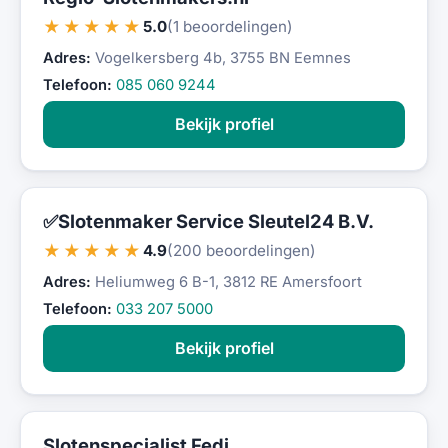
★★★★★
5.0
(1 beoordelingen)
Adres:
Vogelkersberg 4b, 3755 BN Eemnes
Telefoon:
085 060 9244
Bekijk profiel
✅Slotenmaker Service Sleutel24 B.V.
★★★★★
4.9
(200 beoordelingen)
Adres:
Heliumweg 6 B-1, 3812 RE Amersfoort
Telefoon:
033 207 5000
Bekijk profiel
Slotenspecialist Fedi