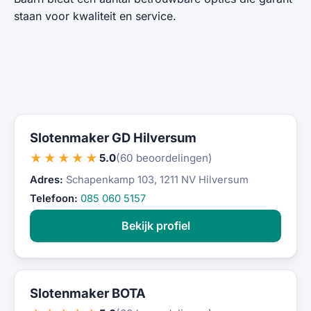
staan voor kwaliteit en service.
Slotenmaker GD Hilversum
★★★★★
5.0
(60 beoordelingen)
Adres:
Schapenkamp 103, 1211 NV Hilversum
Telefoon:
085 060 5157
Bekijk profiel
Slotenmaker BOTA