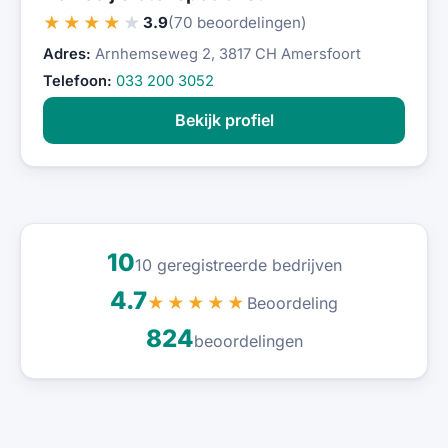
★★★★★
3.9
(70 beoordelingen)
Adres:
Arnhemseweg 2, 3817 CH Amersfoort
Telefoon:
033 200 3052
Bekijk profiel
10
10 geregistreerde bedrijven
4.7
Beoordeling
★★★★★
824
beoordelingen