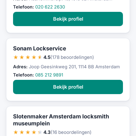
Telefoon:
020 622 2630
Bekijk profiel
Sonam Lockservice
★★★★★
4.5
(178 beoordelingen)
Adres:
Joop Geesinkweg 201, 1114 BB Amsterdam
Telefoon:
085 212 9891
Bekijk profiel
Slotenmaker Amsterdam locksmith
museumplein
★★★★★
4.3
(16 beoordelingen)