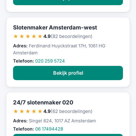
Slotenmaker Amsterdam-west
★★★★★
4.9
(82 beoordelingen)
Adres:
Ferdinand Huyckstraat 17H, 1061 HG
Amsterdam
Telefoon:
020 259 5724
Bekijk profiel
24/7 slotenmaker 020
★★★★★
4.9
(62 beoordelingen)
Adres:
Singel 624, 1017 AZ Amsterdam
Telefoon:
06 17494428