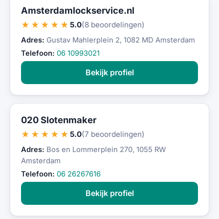
Amsterdamlockservice.nl
★★★★★
5.0
(8 beoordelingen)
Adres:
Gustav Mahlerplein 2, 1082 MD Amsterdam
Telefoon:
06 10993021
Bekijk profiel
020 Slotenmaker
★★★★★
5.0
(7 beoordelingen)
Adres:
Bos en Lommerplein 270, 1055 RW
Amsterdam
Telefoon:
06 26267616
Bekijk profiel