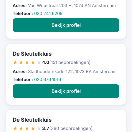
Adres:
Van Woustraat 203 H, 1074 AN Amsterdam
Telefoon:
020 241 6209
Bekijk profiel
De Sleutelkluis
★★★★★
4.0
(151 beoordelingen)
Adres:
Stadhouderskade 122, 1073 BA Amsterdam
Telefoon:
020 676 1016
Bekijk profiel
De Sleutelkluis
★★★★★
3.7
(380 beoordelingen)