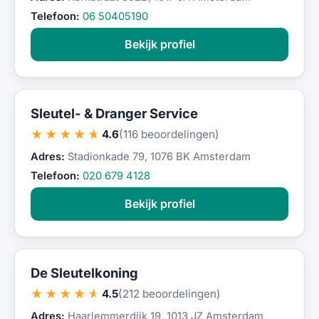
Telefoon:
06 50405190
Bekijk profiel
Sleutel- & Dranger Service
★★★★★
4.6
(116 beoordelingen)
Adres:
Stadionkade 79, 1076 BK Amsterdam
Telefoon:
020 679 4128
Bekijk profiel
De Sleutelkoning
★★★★★
4.5
(212 beoordelingen)
Adres:
Haarlemmerdijk 19, 1013 JZ Amsterdam