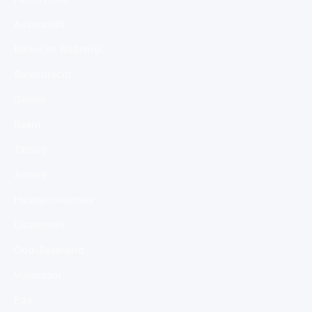
Assendelft
Berkel en Rodenrijs
Barendrecht
Geleen
Baarn
Tilburg
Almere
Haarlemmermeer
IJsselstein
Oud-Beijerland
Volendam
Ede