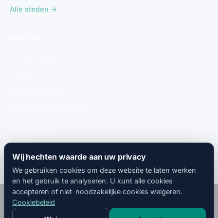
Alle steden →
CONTACT
info@slotexpert24.nl
Colofon
Privacyverklaring
Algemene voorwaarden
Cookiebeleid
Gratis aanmelden
Wij hechten waarde aan uw privacy
We gebruiken cookies om deze website te laten werken
en het gebruik te analyseren. U kunt alle cookies
accepteren of niet-noodzakelijke cookies weigeren.
© 2026
SlotMeesters
· 🇳🇱 Nederland · Alle rechten
Cookiebeleid
voorbehouden.