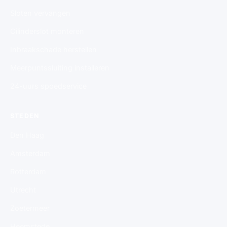
Sloten vervangen
Cilinderslot monteren
Inbraakschade herstellen
Meerpuntssluiting installeren
24-uurs spoedservice
STEDEN
Den Haag
Amsterdam
Rotterdam
Utrecht
Zoetermeer
Heemstede