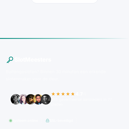
SlotMeesters
Buitengesloten? Binnen 30 minuten een erkende
slotenmaker voor de deur.
4.7
★★★★★
/5
455 geverifieerde aanbieders in 77
steden
Systeem online
SSL-beveiligd