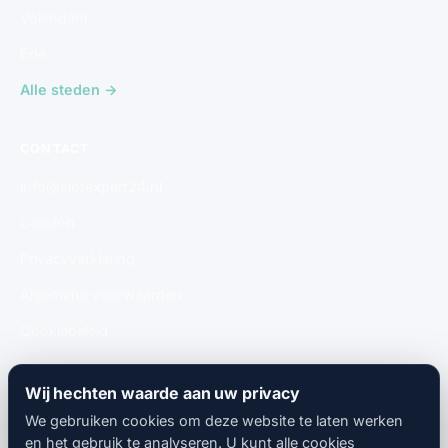
Volendam
Ede
Alle steden →
CONTACT
info@slotexpert24.nl
Colofon
Privacyverklaring
Algemene voorwaarden
Cookiebeleid
Gratis aanmelden
Wij hechten waarde aan uw privacy
We gebruiken cookies om deze website te laten werken
en het gebruik te analyseren. U kunt alle cookies