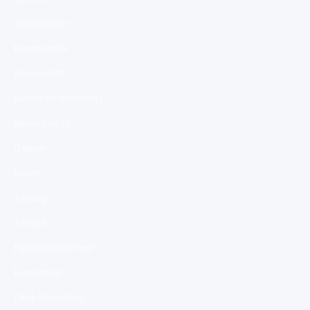
Zoetermeer
Heemstede
Assendelft
Berkel en Rodenrijs
Barendrecht
Geleen
Baarn
Tilburg
Almere
Haarlemmermeer
IJsselstein
Oud-Beijerland