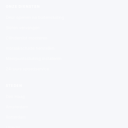
ONZE DIENSTEN
Deur openen na buitensluiting
Sloten vervangen
Cilinderslot monteren
Inbraakschade herstellen
Meerpuntssluiting installeren
24-uurs spoedservice
STEDEN
Den Haag
Amsterdam
Rotterdam
Utrecht