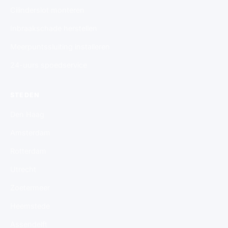
Cilinderslot monteren
Inbraakschade herstellen
Meerpuntssluiting installeren
24-uurs spoedservice
STEDEN
Den Haag
Amsterdam
Rotterdam
Utrecht
Zoetermeer
Heemstede
Assendelft