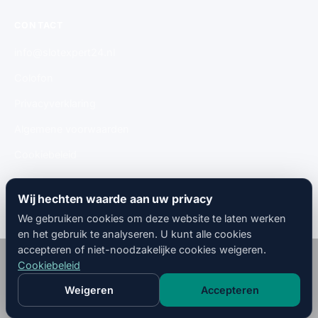
CONTACT
info@slotexpert24.nl
Colofon
Privacyverklaring
Algemene voorwaarden
Cookiebeleid
Gratis aanmelden
Wij hechten waarde aan uw privacy
We gebruiken cookies om deze website te laten werken
en het gebruik te analyseren. U kunt alle cookies
accepteren of niet-noodzakelijke cookies weigeren.
© 2026
SlotMeesters
· 🇳🇱 Nederland · Alle rechten
Cookiebeleid
voorbehouden.
Colofon
Privacyverklaring
Algemene
Cookiebeleid
Weigeren
Accepteren
NL
EN
voorwaarden