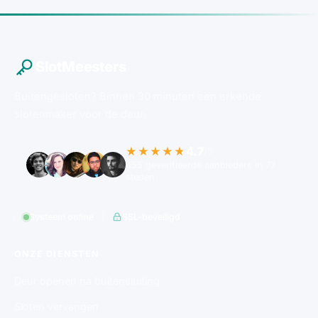
SlotMeesters
Buitengesloten? Binnen 30 minuten een erkende
slotenmaker voor de deur.
4.7
★★★★★
/5
455 geverifieerde aanbieders in 77
steden
Systeem online
SSL-beveiligd
ONZE DIENSTEN
Deur openen na buitensluiting
Sloten vervangen