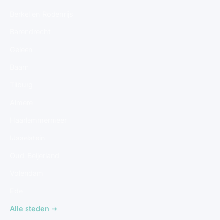
Berkel en Rodenrijs
Barendrecht
Geleen
Baarn
Tilburg
Almere
Haarlemmermeer
IJsselstein
Oud-Beijerland
Volendam
Ede
Alle steden →