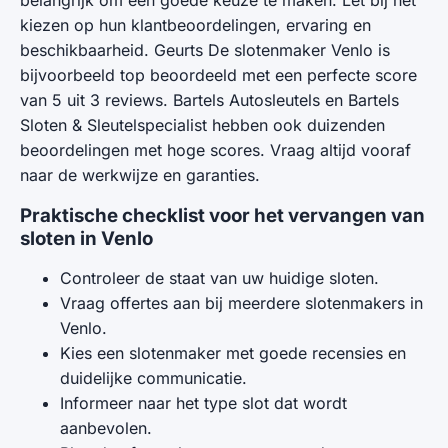
belangrijk om een goede keuze te maken. Let bij het
kiezen op hun klantbeoordelingen, ervaring en
beschikbaarheid. Geurts De slotenmaker Venlo is
bijvoorbeeld top beoordeeld met een perfecte score
van 5 uit 3 reviews. Bartels Autosleutels en Bartels
Sloten & Sleutelspecialist hebben ook duizenden
beoordelingen met hoge scores. Vraag altijd vooraf
naar de werkwijze en garanties.
Praktische checklist voor het vervangen van
sloten in Venlo
Controleer de staat van uw huidige sloten.
Vraag offertes aan bij meerdere slotenmakers in
Venlo.
Kies een slotenmaker met goede recensies en
duidelijke communicatie.
Informeer naar het type slot dat wordt
aanbevolen.