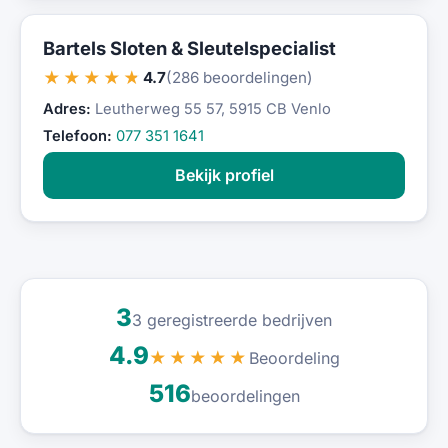
Bartels Sloten & Sleutelspecialist
★★★★★
4.7
(286 beoordelingen)
Adres:
Leutherweg 55 57, 5915 CB Venlo
Telefoon:
077 351 1641
Bekijk profiel
3
3 geregistreerde bedrijven
4.9
Beoordeling
★★★★★
516
beoordelingen