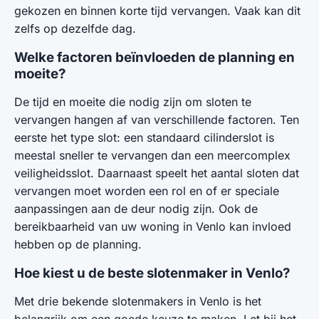
gekozen en binnen korte tijd vervangen. Vaak kan dit
zelfs op dezelfde dag.
Welke factoren beïnvloeden de planning en
moeite?
De tijd en moeite die nodig zijn om sloten te
vervangen hangen af van verschillende factoren. Ten
eerste het type slot: een standaard cilinderslot is
meestal sneller te vervangen dan een meercomplex
veiligheidsslot. Daarnaast speelt het aantal sloten dat
vervangen moet worden een rol en of er speciale
aanpassingen aan de deur nodig zijn. Ook de
bereikbaarheid van uw woning in Venlo kan invloed
hebben op de planning.
Hoe kiest u de beste slotenmaker in Venlo?
Met drie bekende slotenmakers in Venlo is het