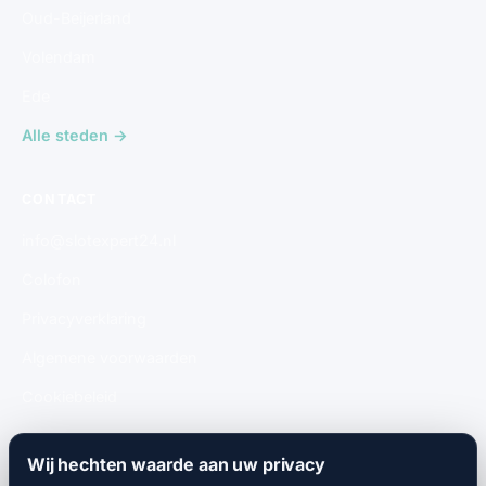
Oud-Beijerland
Volendam
Ede
Alle steden →
CONTACT
info@slotexpert24.nl
Colofon
Privacyverklaring
Algemene voorwaarden
Cookiebeleid
Gratis aanmelden
Wij hechten waarde aan uw privacy