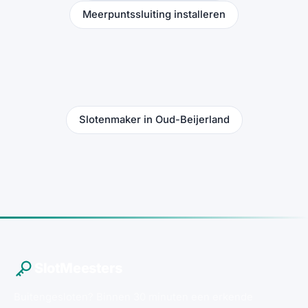
Meerpuntssluiting installeren
Slotenmaker in Oud-Beijerland
SlotMeesters
Buitengesloten? Binnen 30 minuten een erkende