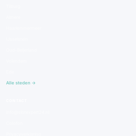
Tilburg
Almere
Haarlemmermeer
IJsselstein
Oud-Beijerland
Volendam
Ede
Alle steden →
CONTACT
info@slotexpert24.nl
Colofon
Privacyverklaring