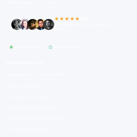
slotenmaker voor de deur.
4.7
★★★★★
/5
455 geverifieerde aanbieders in 77
steden
Systeem online
SSL-beveiligd
ONZE DIENSTEN
Deur openen na buitensluiting
Sloten vervangen
Cilinderslot monteren
Inbraakschade herstellen
Meerpuntssluiting installeren
24-uurs spoedservice