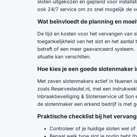
sloten uitgekozen en gepland voor installat
ook 24/7 service om zo snel mogelijk de vei
Wat beïnvloedt de planning en moei
De tijd en kosten voor het vervangen van s
toegankelijkheid van het slot en het aantal
betreft of een meer geavanceerd systeem. 
situatie kan verschillen.
Hoe kies je een goede slotenmaker 
Met zeven slotenmakers actief in Nuenen is
zoals Reservesleutel.nl, met een indrukw
Inbraakbeveiliging & Slotenservice uit Son
de slotenmaker een erkend bedrijf is met g
Praktische checklist bij het vervan
Controleer of je huidige sloten wel of
Bepaal welk type slot je nodig hebt (bi