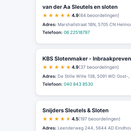
van der Aa Sleutels en sloten
★★★★★
4.9
(64 beoordelingen)
Adres:
Marshallstraat 18N, 5705 CN Helm
Telefoon:
06 22518797
KBS Slotenmaker - Inbraakpreven
★★★★★
4.9
(37 beoordelingen)
Adres:
De Stille Wille 138, 5091 WD Oost-
Telefoon:
040 843 8530
Snijders Sleutels & Sloten
★★★★★
4.5
(197 beoordelingen)
Adres:
Leenderweg 244, 5644 AD Eindho