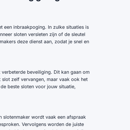
 een inbraakpoging. In zulke situaties is
eer sloten versleten zijn of de sleutel
nmakers deze dienst aan, zodat je snel en
 verbeterde beveiliging. Dit kan gaan om
et slot zelf vervangen, maar vaak ook het
e beste sloten voor jouw situatie,
en slotenmaker wordt vaak een afspraak
esproken. Vervolgens worden de juiste