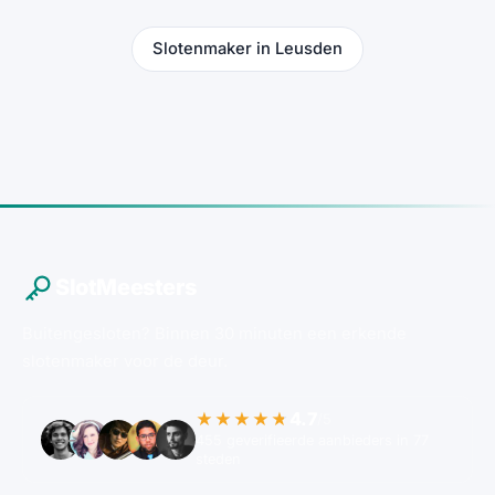
Slotenmaker in Leusden
SlotMeesters
Buitengesloten? Binnen 30 minuten een erkende
slotenmaker voor de deur.
4.7
★★★★★
/5
455 geverifieerde aanbieders in 77
steden