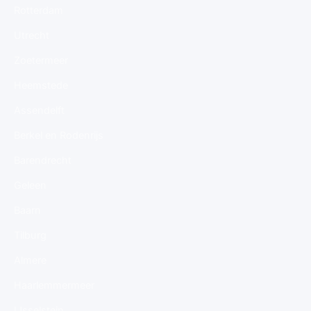
Rotterdam
Utrecht
Zoetermeer
Heemstede
Assendelft
Berkel en Rodenrijs
Barendrecht
Geleen
Baarn
Tilburg
Almere
Haarlemmermeer
IJsselstein