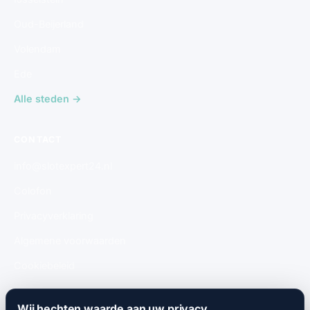
Oud-Beijerland
Volendam
Ede
Alle steden →
CONTACT
info@slotexpert24.nl
Colofon
Privacyverklaring
Algemene voorwaarden
Cookiebeleid
Gratis aanmelden
Wij hechten waarde aan uw privacy