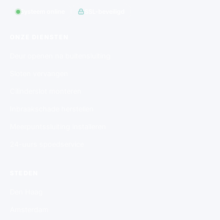
Systeem online
SSL-beveiligd
ONZE DIENSTEN
Deur openen na buitensluiting
Sloten vervangen
Cilinderslot monteren
Inbraakschade herstellen
Meerpuntssluiting installeren
24-uurs spoedservice
STEDEN
Den Haag
Amsterdam