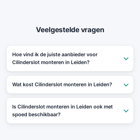
Veelgestelde vragen
Hoe vind ik de juiste aanbieder voor
Cilinderslot monteren in Leiden?
Wat kost Cilinderslot monteren in Leiden?
Is Cilinderslot monteren in Leiden ook met
spoed beschikbaar?