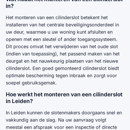
in?
Het monteren van een cilinderslot betekent het
installeren van het centrale beveiligingsonderdeel in
uw deur, waarmee u uw woning kunt afsluiten en
openen met een sleutel of ander toegangssysteem.
Dit proces omvat het verwijderen van het oude slot
(indien van toepassing), het passend maken van het
deurgat en het nauwkeurig plaatsen van het nieuwe
cilinderslot. Een goed gemonteerd cilinderslot biedt
optimale bescherming tegen inbraak en zorgt voor
soepel gebruiksgemak.
Hoe werkt het monteren van een cilinderslot
in Leiden?
In Leiden kunnen de slotenmakers doorgaans snel en
vakkundig aan de slag. Na uw aanvraag volgt
meestal een afspraak voor een inspectie of directe