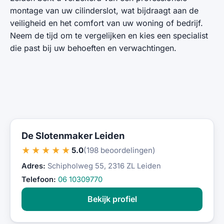
montage van uw cilinderslot, wat bijdraagt aan de
veiligheid en het comfort van uw woning of bedrijf.
Neem de tijd om te vergelijken en kies een specialist
die past bij uw behoeften en verwachtingen.
De Slotenmaker Leiden
★★★★★
5.0
(198 beoordelingen)
Adres:
Schipholweg 55, 2316 ZL Leiden
Telefoon:
06 10309770
Bekijk profiel