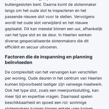
buitengesloten bent. Daarna komt de slotenmaker
langs om het oude slot te inspecteren en het
passende nieuwe slot voor te stellen. Vervolgens
wordt het oude slot verwijderd en het nieuwe
geplaatst. Dit kan meestal binnen een uur, afhankelijk
van het type slot en de deur. In Heerlen werken
diverse gespecialiseerde slotenmakers die dit
efficiënt en secuur uitvoeren.
Factoren die de inspanning en planning
beïnvloeden
De complexiteit van het vervangen kan verschillen
per woning. Oude deuren in het centrum van Heerlen
kunnen bijvoorbeeld lastiger zijn vanwege maatwerk.
Ook het type slot, zoals een meerpuntssluiting, kan
meer tijd en expertise vragen. Daarnaast spelen
beschikbaarheid en spoed een rol: sommige
slotenmakers kunnen binnen enkele uren komen,