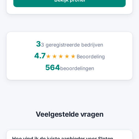
3
3 geregistreerde bedrijven
4.7
Beoordeling
★★★★★
564
beoordelingen
Veelgestelde vragen
Hoe vind ik de juiste aanbieder voor Sloten