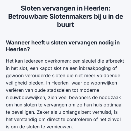
Sloten vervangen in Heerlen:
Betrouwbare Slotenmakers bij u in de
buurt
Wanneer heeft u sloten vervangen nodig in
Heerlen?
Het kan iedereen overkomen: een sleutel die afbreekt
in het slot, een kapot slot na een inbraakpoging of
gewoon verouderde sloten die niet meer voldoende
veiligheid bieden. In Heerlen, waar de woonwijken
variëren van oude stadsdelen tot moderne
nieuwbouwwijken, zien veel bewoners de noodzaak
om hun sloten te vervangen om zo hun huis optimaal
te beveiligen. Zeker als u onlangs bent verhuisd, is
het verstandig om direct te controleren of het zinvol
is om de sloten te vernieuwen.