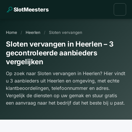
SlotMeesters
Home
/
Heerlen
/
Sloten vervangen
Sloten vervangen in Heerlen – 3
gecontroleerde aanbieders
vergelijken
Op zoek naar Sloten vervangen in Heerlen? Hier vindt
u 3 aanbieders uit Heerlen en omgeving, met echte
klantbeoordelingen, telefoonnummer en adres.
Vergelijk de diensten op uw gemak en stuur gratis
een aanvraag naar het bedrijf dat het beste bij u past.