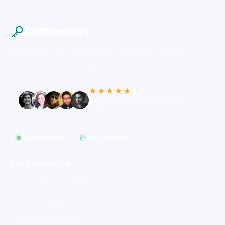
SlotMeesters
Buitengesloten? Binnen 30 minuten een erkende
slotenmaker voor de deur.
4.7
★★★★★
/5
455 geverifieerde aanbieders in 77
steden
Systeem online
SSL-beveiligd
ONZE DIENSTEN
Deur openen na buitensluiting
Sloten vervangen
Cilinderslot monteren