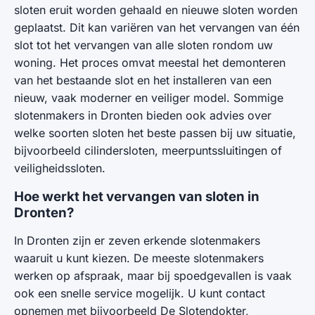
sloten eruit worden gehaald en nieuwe sloten worden
geplaatst. Dit kan variëren van het vervangen van één
slot tot het vervangen van alle sloten rondom uw
woning. Het proces omvat meestal het demonteren
van het bestaande slot en het installeren van een
nieuw, vaak moderner en veiliger model. Sommige
slotenmakers in Dronten bieden ook advies over
welke soorten sloten het beste passen bij uw situatie,
bijvoorbeeld cilindersloten, meerpuntssluitingen of
veiligheidssloten.
Hoe werkt het vervangen van sloten in
Dronten?
In Dronten zijn er zeven erkende slotenmakers
waaruit u kunt kiezen. De meeste slotenmakers
werken op afspraak, maar bij spoedgevallen is vaak
ook een snelle service mogelijk. U kunt contact
opnemen met bijvoorbeeld De Slotendokter,