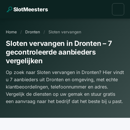
SlotMeesters
Home
/
Dronten
/
Sloten vervangen
Sloten vervangen in Dronten – 7
gecontroleerde aanbieders
vergelijken
Op zoek naar Sloten vervangen in Dronten? Hier vindt
u 7 aanbieders uit Dronten en omgeving, met echte
klantbeoordelingen, telefoonnummer en adres.
Vergelijk de diensten op uw gemak en stuur gratis
een aanvraag naar het bedrijf dat het beste bij u past.