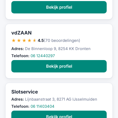
Bekijk profiel
vdZAAN
★★★★★
4.5
(70 beoordelingen)
Adres:
De Binnenloop 9, 8254 KK Dronten
Telefoon:
06 12440297
Bekijk profiel
Slotservice
Adres:
Lijnbaanstraat 3, 8271 AG IJsselmuiden
Telefoon:
06 11403404
Bekijk profiel