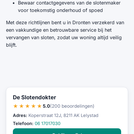
Bewaar contactgegevens van de slotenmaker
voor toekomstig onderhoud of spoed
Met deze richtlijnen bent u in Dronten verzekerd van
een vakkundige en betrouwbare service bij het
vervangen van sloten, zodat uw woning altijd veilig
blijft.
De Slotendokter
★★★★★
5.0
(200 beoordelingen)
Adres:
Koperstraat 12J, 8211 AK Lelystad
Telefoon:
06 17017030