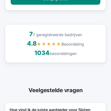
7
7 geregistreerde bedrijven
4.8
Beoordeling
★★★★★
1034
beoordelingen
Veelgestelde vragen
Hoe vind ik de juiste aanbieder voor Sloten