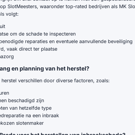
op SlotMeesters, waaronder top-rated bedrijven als MK Sl
ls volgt:
uit
atse om de schade te inspecteren
benodigde reparaties en eventuele aanvullende beveiliging
 vaak direct ter plaatse
nazorg
ng en planning van het herstel?
 herstel verschillen door diverse factoren, zoals:
uren
men beschadigd zijn
oten van hetzelfde type
edreparatie na een inbraak
gekozen slotenmaker