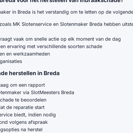
n Breda voor het herstellen van inbraakschade?
aker in Breda is het verstandig om te letten op de volgend
zoals MK Slotenservice en Slotenmaker Breda hebben uitst
vraagt vaak om snelle actie op elk moment van de dag
l en ervaring met verschillende soorten schade
ten en werkzaamheden
ganisaties
ade herstellen in Breda
 vraag om een rapport
tenmaker via SlotMeesters Breda
 schade te beoordelen
t de reparatie start
rvice biedt, indien nodig
rond volgens afspraak
gsopties na herstel