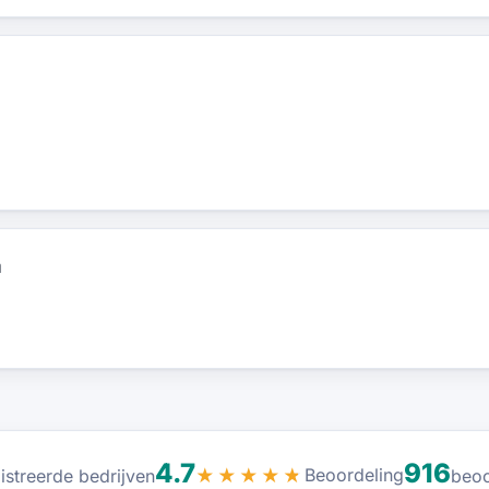
a
4.7
916
Beoordeling
istreerde bedrijven
★★★★★
beoo