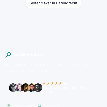
Slotenmaker in Barendrecht
SlotMeesters
Buitengesloten? Binnen 30 minuten een erkende
slotenmaker voor de deur.
4.7
★★★★★
/5
455 geverifieerde aanbieders in 77
steden
Systeem online
SSL-beveiligd