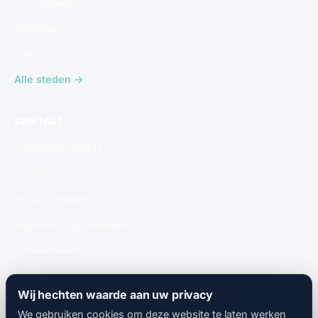
Oud-Beijerland
Volendam
Ede
Alle steden →
CONTACT
info@slotexpert24.nl
Colofon
Privacyverklaring
Algemene voorwaarden
Cookiebeleid
Gratis aanmelden
Wij hechten waarde aan uw privacy
We gebruiken cookies om deze website te laten werken