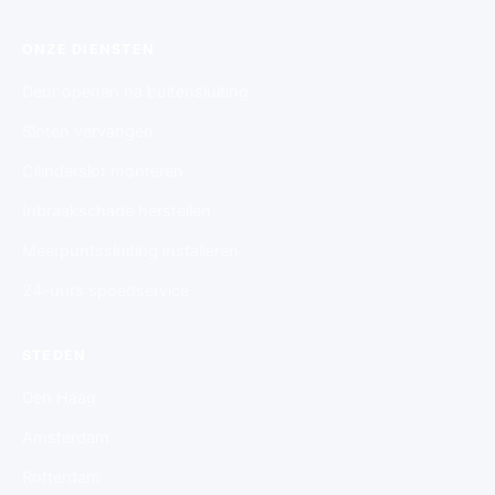
ONZE DIENSTEN
Deur openen na buitensluiting
Sloten vervangen
Cilinderslot monteren
Inbraakschade herstellen
Meerpuntssluiting installeren
24-uurs spoedservice
STEDEN
Den Haag
Amsterdam
Rotterdam