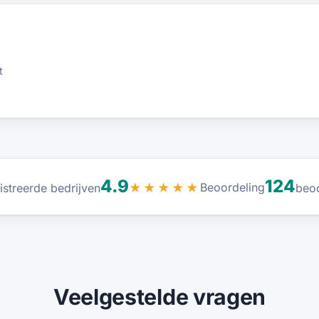
t
4.9
124
Beoordeling
istreerde bedrijven
★★★★★
beo
Veelgestelde vragen