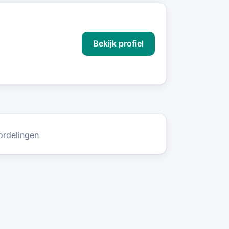
Bekijk profiel
ordelingen