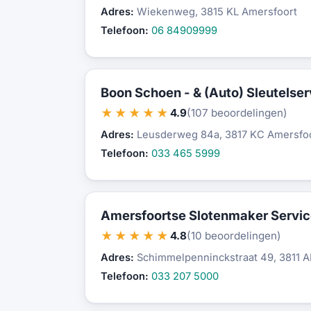
Adres:
Wiekenweg, 3815 KL Amersfoort
Telefoon:
06 84909999
Boon Schoen - & (Auto) Sleutelse
★★★★★
4.9
(107 beoordelingen)
Adres:
Leusderweg 84a, 3817 KC Amersfo
Telefoon:
033 465 5999
️Amersfoortse Slotenmaker Servic
★★★★★
4.8
(10 beoordelingen)
Adres:
Schimmelpenninckstraat 49, 3811 A
Telefoon:
033 207 5000