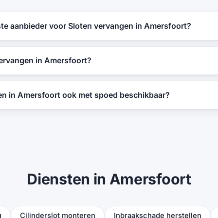
iste aanbieder voor Sloten vervangen in Amersfoort?
vervangen in Amersfoort?
gen in Amersfoort ook met spoed beschikbaar?
Diensten in Amersfoort
g
Cilinderslot monteren
Inbraakschade herstellen