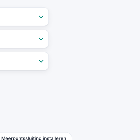
Meerpuntssluiting installeren