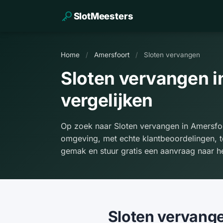
SlotMeesters
Home
/
Amersfoort
/
Sloten vervangen
Sloten vervangen i
vergelijken
Op zoek naar Sloten vervangen in Amersfoo
omgeving, met echte klantbeoordelingen, t
gemak en stuur gratis een aanvraag naar het
Sloten vervange