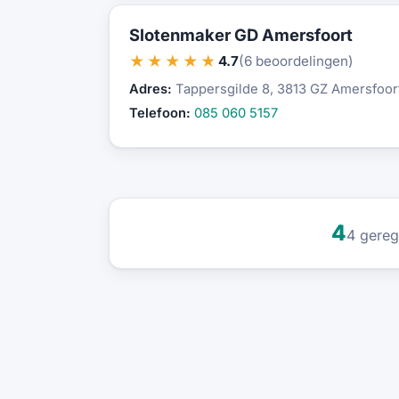
Slotenmaker GD Amersfoort
★★★★★
4.7
(6 beoordelingen)
Adres:
Tappersgilde 8, 3813 GZ Amersfoor
Telefoon:
085 060 5157
4
4 gereg