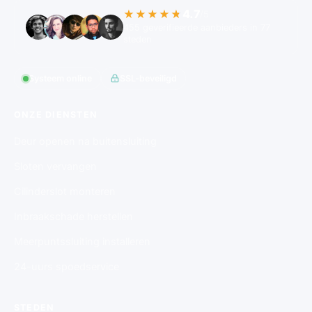
4.7
★★★★★
/5
455 geverifieerde aanbieders in 77
steden
Systeem online
SSL-beveiligd
ONZE DIENSTEN
Deur openen na buitensluiting
Sloten vervangen
Cilinderslot monteren
Inbraakschade herstellen
Meerpuntssluiting installeren
24-uurs spoedservice
STEDEN