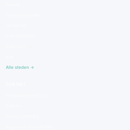
Almere
Haarlemmermeer
IJsselstein
Oud-Beijerland
Volendam
Ede
Alle steden →
CONTACT
info@slotexpert24.nl
Colofon
Privacyverklaring
Algemene voorwaarden