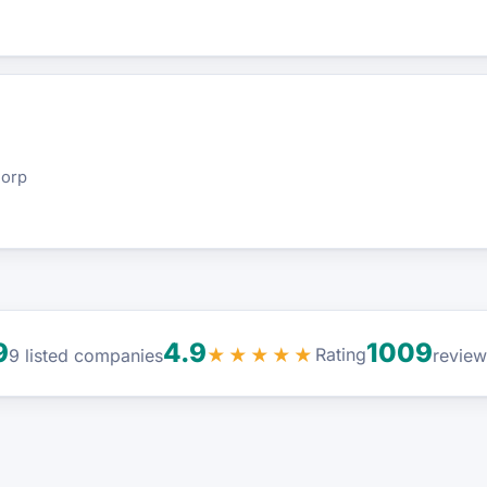
dorp
9
4.9
1009
Rating
9 listed companies
★★★★★
review