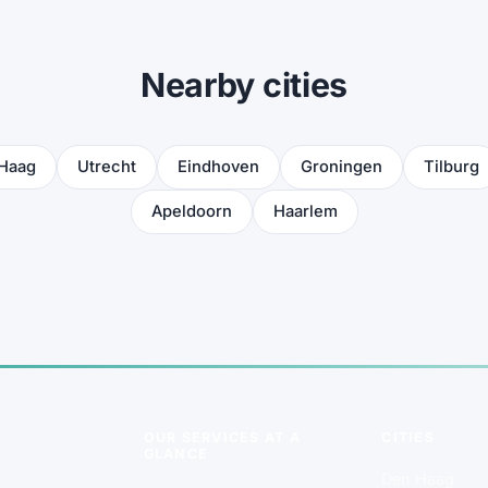
Nearby cities
Haag
Utrecht
Eindhoven
Groningen
Tilburg
Apeldoorn
Haarlem
OUR SERVICES AT A
CITIES
GLANCE
Den Haag