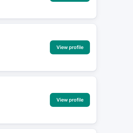
View profile
View profile