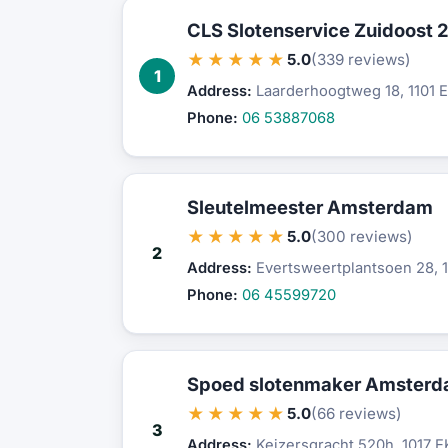
CLS Slotenservice Zuidoost 
★★★★★
5.0
(339 reviews)
1
Address:
Laarderhoogtweg 18, 1101
Phone:
06 53887068
Sleutelmeester Amsterdam
★★★★★
5.0
(300 reviews)
2
Address:
Evertsweertplantsoen 28, 
Phone:
06 45599720
Spoed slotenmaker Amster
★★★★★
5.0
(66 reviews)
3
Address:
Keizersgracht 520h, 1017 