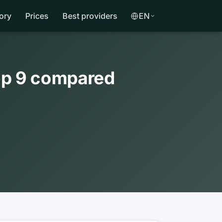
ory
Prices
Best providers
EN
op 9 compared