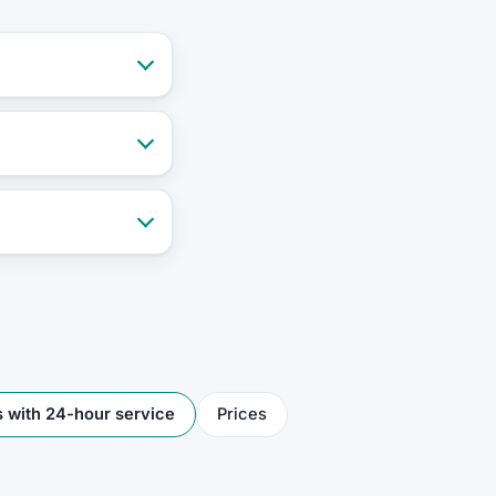
 with 24-hour service
Prices