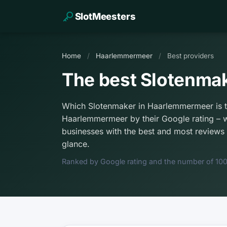
SlotMeesters
Home
/
Haarlemmermeer
/
Best providers
The best Slotenma
Which Slotenmaker in Haarlemmermeer is t
Haarlemmermeer by their Google rating – wi
businesses with the best and most reviews a
glance.
Ranked by Google rating and the number of 100