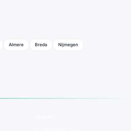
Almere
Breda
Nijmegen
CONTACT
info@slotexpert24.nl