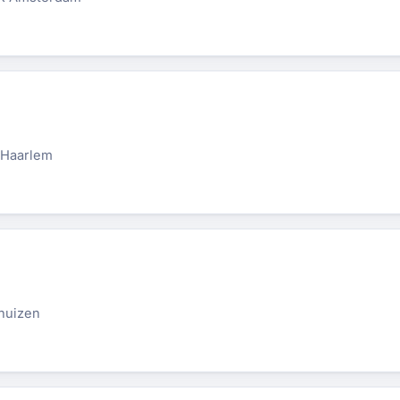
J Haarlem
huizen