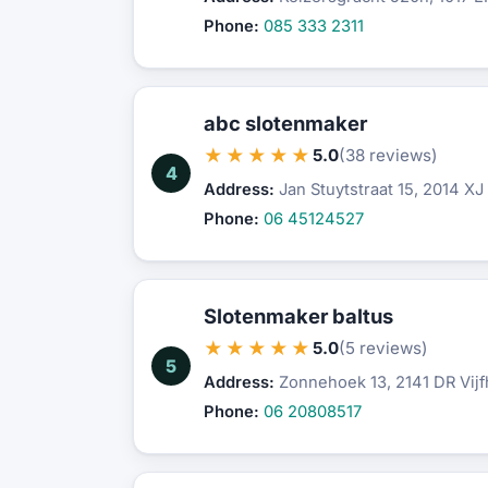
Phone:
085 333 2311
abc slotenmaker
★★★★★
5.0
(38 reviews)
4
Address:
Jan Stuytstraat 15, 2014 X
Phone:
06 45124527
Slotenmaker baltus
★★★★★
5.0
(5 reviews)
5
Address:
Zonnehoek 13, 2141 DR Vijf
Phone:
06 20808517