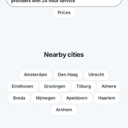
providers with 24-hour service
Prices
Nearby cities
Amsterdam
Den Haag
Utrecht
Eindhoven
Groningen
Tilburg
Almere
Breda
Nijmegen
Apeldoorn
Haarlem
Arnhem