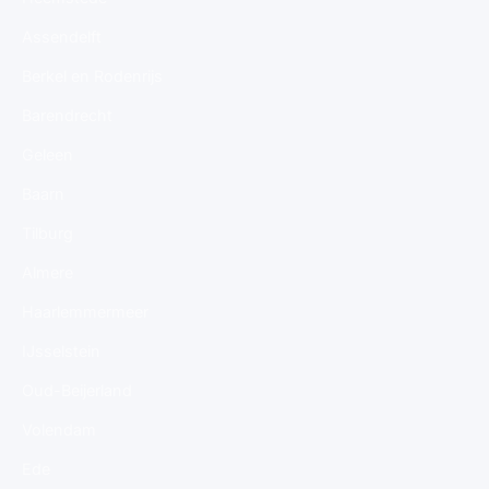
Assendelft
Berkel en Rodenrijs
Barendrecht
Geleen
Baarn
Tilburg
Almere
Haarlemmermeer
IJsselstein
Oud-Beijerland
Volendam
Ede