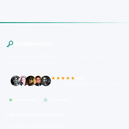
SlotMeesters
Buitengesloten? Binnen 30 minuten een erkende
slotenmaker voor de deur.
4.7
★★★★★
/5
455 verified providers across 77 cities
System online
SSL secured
OUR SERVICES AT A GLANCE
Deur openen na buitensluiting