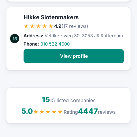
Hikke Slotenmakers
★★★★★
4.9
(17 reviews)
Address:
Veldkersweg 30, 3053 JR Rotterdam
15
Phone:
010 522 4000
View profile
15
15 listed companies
5.0
4447
Rating
★★★★★
reviews