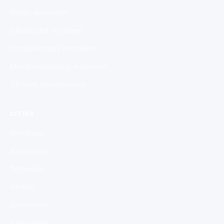
Sloten vervangen
Cilinderslot monteren
Inbraakschade herstellen
Meerpuntssluiting installeren
24-uurs spoedservice
CITIES
Den Haag
Amsterdam
Rotterdam
Utrecht
Zoetermeer
Heemstede