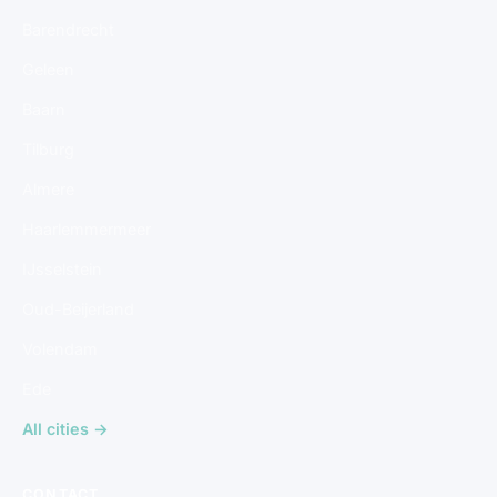
Barendrecht
Geleen
Baarn
Tilburg
Almere
Haarlemmermeer
IJsselstein
Oud-Beijerland
Volendam
Ede
All cities →
CONTACT