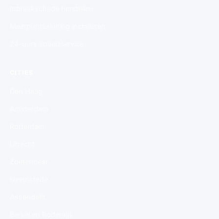
Inbraakschade herstellen
Meerpuntssluiting installeren
24-uurs spoedservice
CITIES
Den Haag
Amsterdam
Rotterdam
Utrecht
Zoetermeer
Heemstede
Assendelft
Berkel en Rodenrijs