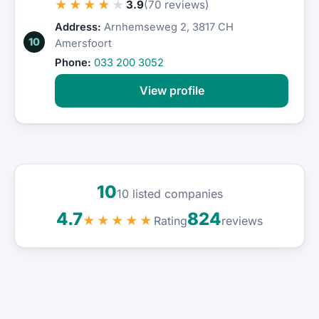
★★★★★
3.9
(70 reviews)
Address:
Arnhemseweg 2, 3817 CH
10
Amersfoort
Phone:
033 200 3052
View profile
10
10 listed companies
4.7
824
Rating
★★★★★
reviews