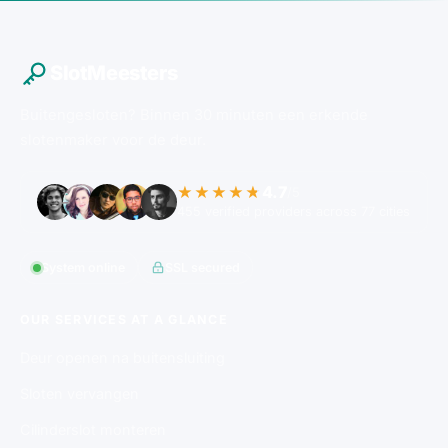
SlotMeesters
Buitengesloten? Binnen 30 minuten een erkende
slotenmaker voor de deur.
4.7
★★★★★
/5
455 verified providers across 77 cities
System online
SSL secured
OUR SERVICES AT A GLANCE
Deur openen na buitensluiting
Sloten vervangen
Cilinderslot monteren