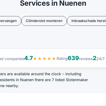
Services in Nuenen
 vervangen
Cilinderslot monteren
Inbraakschade herst
4.7
639
2
Rating
sted companies
★★★★★
reviews
24/7 
ers are available around the clock – including
sidents in Nuenen there are 7 listed Slotenmaker
one nearby.