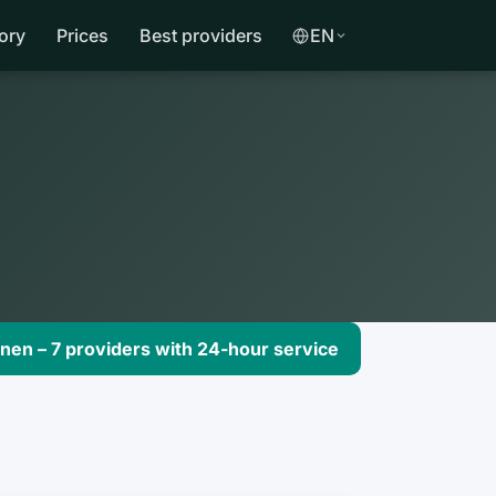
ory
Prices
Best providers
EN
en – 7 providers with 24-hour service