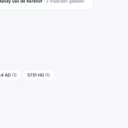
andy van de Kerkhof
· 3 maanden geleden
44 AD
(1)
5731 HG
(1)