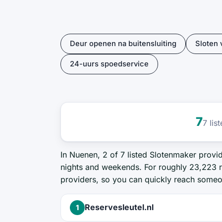
Deur openen na buitensluiting
Sloten
24-uurs spoedservice
7
7 li
In Nuenen, 2 of 7 listed Slotenmaker provid
nights and weekends. For roughly 23,223 re
providers, so you can quickly reach some
Reservesleutel.nl
1