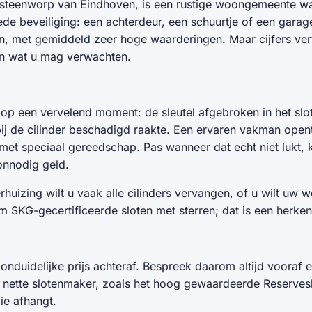
 steenworp van Eindhoven, is een rustige woongemeente w
goede beveiliging: een achterdeur, een schuurtje of een gar
n, met gemiddeld zeer hoge waarderingen. Maar cijfers verte
en wat u mag verwachten.
 een vervelend moment: de sleutel afgebroken in het slot,
ij de cilinder beschadigd raakte. Een ervaren vakman opent
 met speciaal gereedschap. Pas wanneer dat echt niet lukt,
 onnodig geld.
huizing wilt u vaak alle cilinders vervangen, of u wilt uw 
 SKG-gecertificeerde sloten met sterren; dat is een herken
onduidelijke prijs achteraf. Bespreek daarom altijd vooraf ee
en nette slotenmaker, zoals het hoog gewaardeerde Reservesl
die afhangt.