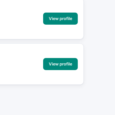
View profile
View profile