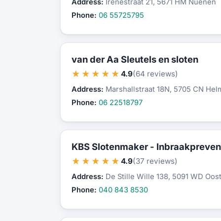
Address:
Irenestraat 21, 5671 HM Nuenen
Phone:
06 55725795
van der Aa Sleutels en sloten
★★★★★
4.9
(64 reviews)
Address:
Marshallstraat 18N, 5705 CN He
Phone:
06 22518797
KBS Slotenmaker - Inbraakpreven
★★★★★
4.9
(37 reviews)
Address:
De Stille Wille 138, 5091 WD Oos
Phone:
040 843 8530