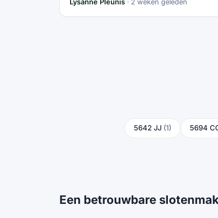
Lysanne Pleunis
· 2 weken geleden
5642 JJ
(1)
5694 C
Een betrouwbare slotenmak