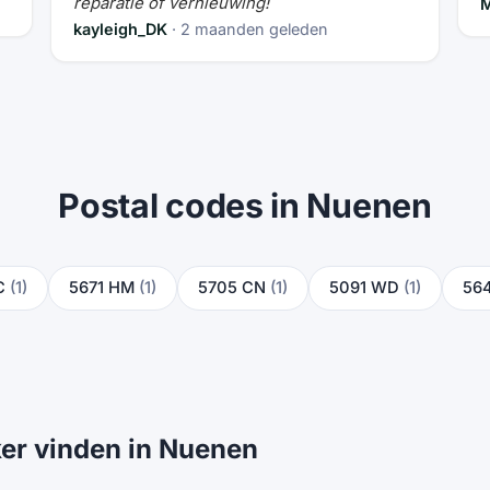
reparatie of vernieuwing!
M
kayleigh_DK
· 2 maanden geleden
Postal codes in Nuenen
C
(1)
5671 HM
(1)
5705 CN
(1)
5091 WD
(1)
56
er vinden in Nuenen