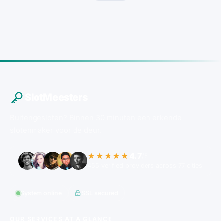
SlotMeesters
Buitengesloten? Binnen 30 minuten een erkende
slotenmaker voor de deur.
4.7
★★★★★
/5
455 verified providers across 77 cities
System online
SSL secured
OUR SERVICES AT A GLANCE