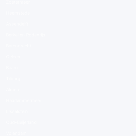
Zoetermeer
Heemstede
Assendelft
Berkel en Rodenrijs
Barendrecht
Geleen
Baarn
Tilburg
Almere
Haarlemmermeer
IJsselstein
Oud-Beijerland
Volendam