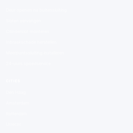
Deur openen na buitensluiting
Sloten vervangen
Cilinderslot monteren
Inbraakschade herstellen
Meerpuntssluiting installeren
24-uurs spoedservice
CITIES
Den Haag
Amsterdam
Rotterdam
Utrecht