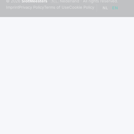
© 2026
SlotMeesters
· 🇳🇱 Nederland · All rights reserved.
Imprint
Privacy Policy
Terms of Use
Cookie Policy
NL
EN