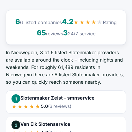
6
4.2
Rating
6 listed companies
★★★★★
65
3
reviews
24/7 service
In Nieuwegein, 3 of 6 listed Slotenmaker providers
are available around the clock – including nights and
weekends. For roughly 61,489 residents in
Nieuwegein there are 6 listed Slotenmaker providers,
so you can quickly reach someone nearby.
Slotenmaker Zeist - smnservice
1
★★★★★
5.0
(6 reviews)
Van Elk Slotenservice
2