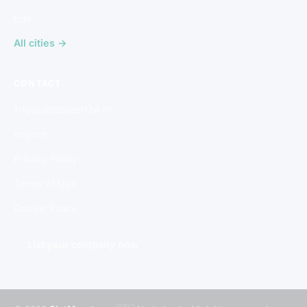
Ede
All cities →
CONTACT
info@slotexpert24.nl
Imprint
Privacy Policy
Terms of Use
Cookie Policy
List your company now