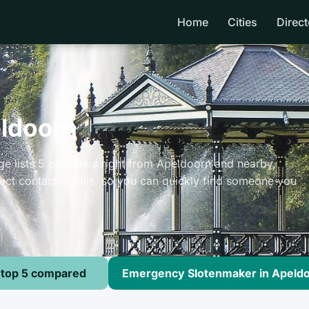
Home
Cities
Direct
eldoorn
e lists 5 providers right from Apeldoorn and nearby,
ect contact details, so you can quickly find someone you
 top 5 compared
Emergency Slotenmaker in Apeldoo