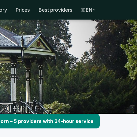
ory
Prices
Best providers
EN
rn – 5 providers with 24-hour service