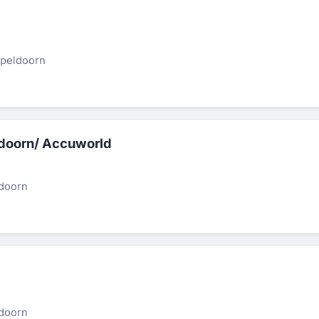
Apeldoorn
ldoorn/ Accuworld
ldoorn
ldoorn