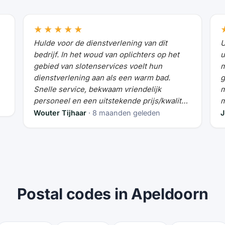
★★★★★
Hulde voor de dienstverlening van dit
U
bedrijf. In het woud van oplichters op het
u
gebied van slotenservices voelt hun
m
dienstverlening aan als een warm bad.
g
Snelle service, bekwaam vriendelijk
m
personeel en een uitstekende prijs/kwaliteit
m
verhouding
Wouter Tijhaar
· 8 maanden geleden
J
Postal codes in Apeldoorn