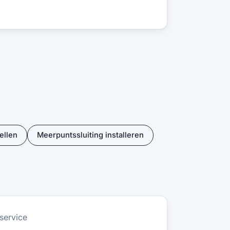
ellen
Meerpuntssluiting installeren
service