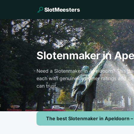
SlotMeesters
Home
/
Apeldoorn
Slotenmaker in Ap
Need a Slotenmaker in Apeldoorn? This pag
each with genuine customer ratings and dir
can trust.
The best Slotenmaker in Apeldoorn –