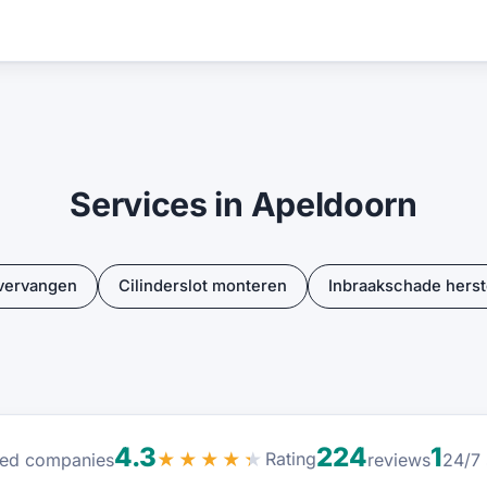
Services in Apeldoorn
 vervangen
Cilinderslot monteren
Inbraakschade herst
4.3
224
1
Rating
sted companies
★★★★★
reviews
24/7 