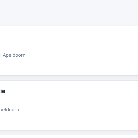
LH Apeldoorn
ie
Apeldoorn