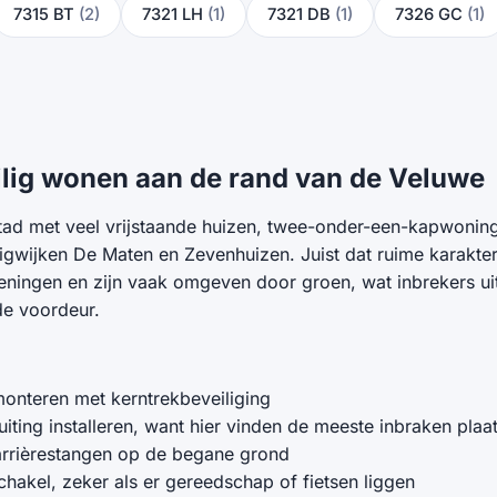
7315 BT
(2)
7321 LH
(1)
7321 DB
(1)
7326 GC
(1)
lig wonen aan de rand van de Veluwe
tad met veel vrijstaande huizen, twee-onder-een-kapwoning
htigwijken De Maten en Zevenhuizen. Juist dat ruime karakt
ningen en zijn vaak omgeven door groen, wat inbrekers uit 
de voordeur.
 monteren met kerntrekbeveiliging
iting installeren, want hier vinden de meeste inbraken plaa
barrièrestangen op de begane grond
hakel, zeker als er gereedschap of fietsen liggen