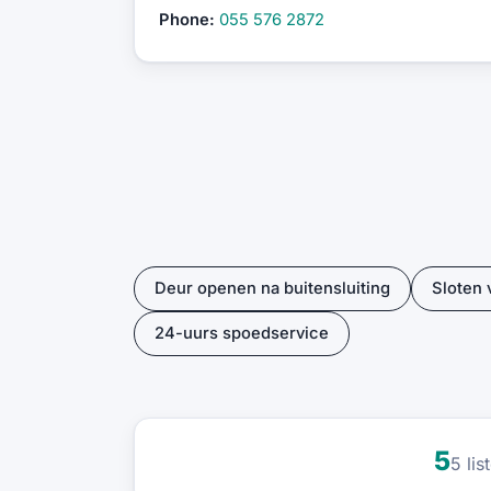
Phone:
055 576 2872
Deur openen na buitensluiting
Sloten
24-uurs spoedservice
5
5 li